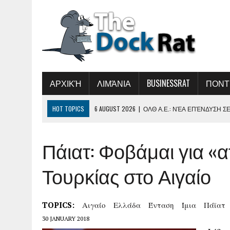
ΑΡΧΙΚΉ
ΛΙΜΆΝΙΑ
BUSINESSRAT
ΠΟΝΤ
HOT TOPICS
6 AUGUST 2026
|
ΟΛΘ Α.Ε.: ΝΈΑ ΕΠΈΝΔΥΣΗ Σ
ΠΑΡΑΓΩΓΙΚΌΤΗΤΑΣ ΚΑΙ ΤΗ ΒΕΛΤΊΩΣΗ ΤΗΣ 
Πάιατ: Φοβάμαι για «
5 AUGUST 2026
|
ΣΥΝΆΝΤΗΣΗ ΤΟΥ ΔΗΜΉΤΡΗ ΜΑΡΚΌΠΟΥΛΟΥ 
5 AUGUST 2026
|
«ΕΛΛΗΝΙΚΉ ΑΚΤΟΠΛΟΪ́Α 2026-ΏΡΑ ΕΥΘΎΝΗ
Τουρκίας στο Αιγαίο
Ν ΑΝΑΝΈΩΣΗ ΤΟΥ ΑΚΤΟΠΛΟΪΚΟΎ ΣΤΌΛΟΥ»
5 AUGUST 2026
|
B.ΚΙΚΊΛΙΑΣ: ΜΕΙΏΘΗΚΑΝ ΚΑΤΆ 34% ΟΙ ΜΕ
TOPICS:
Αιγαίο
Ελλάδα
Ένταση
Ίμια
Πάϊατ
7 AUGUST 2026
|
Η ΕΠΌΜΕΝΗ ΠΑΓΚΌΣΜΙΑ ΔΎΝΑΜΗ ΣΤΑ ΥΔΡ
30 JANUARY 2018