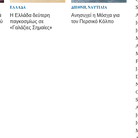
ΕΛΛΆΔΑ
ΔΙΕΘΝΉ
,
ΝΑΥΤΙΛΊΑ
ά
Η Ελλάδα δεύτερη
Ανησυχεί η Μόσχα για
ού
παγκοσμίως σε
τον Περσικό Κόλπο
J
«Γαλάζιες Σημαίες»
A
J