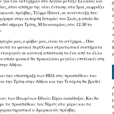
ς για ένα «ατύχημα» στο Αιγαίο μεταξύ Ελλάδας και
ίας, στον απόηχο της νέας έντασης στα Ίμια, εκφράζει
ρικανός πρέσβης, Τζέφρι Πάιατ, σε συνέντευξη που
δ
ώρησε στην εκπομπή Ιστορίες του Σκάι, η οποία θα
οθεί σήμερα Τρίτη, 30 Ιανουαρίου, στις 12.30 το
.
ησυχία μου, ο φόβος μου, είναι το ατύχημα… Όσο
 αυτά τα φονικά περίπλοκα στρατιωτικά συστήματα
ειτουργούν σε κοντινή απόσταση το ένα από το άλλο
ο οποίο φυσικά θα προκαλέσει μεγάλες επιπλοκές στη
στην Αθήνα.
ίνει την υποστήριξη των ΗΠΑ στις προσπάθειες του
ι την Τρίτη στην Αθήνα και την Τετάρτη θα βρεθεί
J
ειες των Ηνωμένων Εθνών. Είμαι αισιόδοξος. Και θα
 τις προσπάθειες του Νίμιτς στις μέρες και τις
χαρακτηριστικά ο Αμερικανός πρέσβης.
A