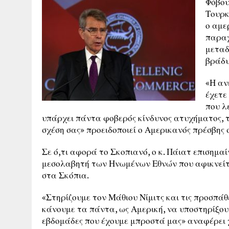
Φόβου
Τουρκ
ο αμε
παραχ
μεταδ
βράδυ
«Η αν
έχετε
που λ
υπάρχει πάντα φοβερός κίνδυνος ατυχήματος, τ
σχέση σας» προειδοποιεί ο Αμερικανός πρέσβης 
Σε ό,τι αφορά το Σκοπιανό, ο κ. Πάιατ επισημα
μεσολαβητή των Ηνωμένων Εθνών που αφικνείτα
στα Σκόπια.
«Στηρίζουμε τον Μάθιου Νίμιτς και τις προσπάθ
κάνουμε τα πάντα, ως Αμερική, να υποστηρίξουμε
εβδομάδες που έχουμε μπροστά μας» αναφέρει 