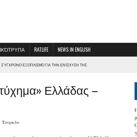
ΙΚΌΤΡΥΠΑ
RATLIFE
NEWS IN ENGLISH
Ε ΣΎΓΧΡΟΝΟ ΕΞΟΠΛΙΣΜΌ ΓΙΑ ΤΗΝ ΕΝΊΣΧΥΣΗ ΤΗΣ
ΕΞΥΠΗΡΈΤΗΣΗΣ
ατύχημα» Ελλάδας –
ΜΕ ΤΗ ΔΙΟΊΚΗΣΗ ΤΗΣ ΟΛΠ Α.Ε.
Σ ΚΑΙ ΑΠΟΦΆΣΕΩΝ-ΚΆΛΕΣΜΑ ΓΙΑ ΜΙΑ ΣΥΛΛΟΓΙΚΉ ΠΡΟΣΠΆΘΕΙΑ ΓΙΑ ΤΗ
ΤΑΝΑΣΤΕΥΤΙΚΈΣ ΡΟΈΣ ΣΤΑ ΘΑΛΆΣΣΙΑ ΣΎΝΟΡΑ
Τουρκία
ΟΠΛΆΝΑ ΜΠΟΡΕΊ ΝΑ ΕΊΝΑΙ Η ΕΛΛΆΔΑ…
γ