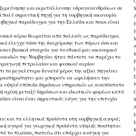
εξερεύνησης και εκμετάλλευσης υδρογονανθράκων σε
ί πολύ σημαντική πηγή για τη νορβηγική οικονομία
ρβηγικό παράδειγμα για την Ελλάδα και ποιοι είναι
J
φυσικό αέριο θεωρείται από πολλούς ως παράδειγμα.
κό έλεγχο τόσο της διαχείρισης των πόρων όσο και
A
αν βασικά στοιχεία για το εθνικό μας οικονομικό
λαιοειδών της Νορβηγίας ήταν πάντοτε να παρέχει το
αραγωγή πετρελαίου και φυσικού αερίου
ι το μεγαλύτερο δυνατό μέρος της αξίας πηγαίνει
 δραστηριότητες μας μπορούν να ωφελήσουν την
ένα υψηλό επίπεδο δημόσιων υπηρεσιών ως αναπόστατο
ενή σχέση μεταξύ δημόσιων και ιδιωτικών φορέων κατά
άδου είναι ένας σημαντικός λόγος για την επιτυχία
J
σεις και τα ελληνικά προϊόντα στη νορβηγική αγορά;
ική αγορά για γεωργικά προϊόντα υψηλής ποιότητας
υτό το πλαίσιο, πιστεύω ότι υπάρχει ανάγκη για