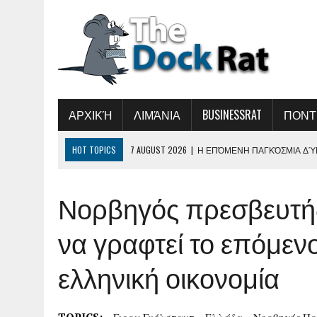
ΑΡΧΙΚΉ
ΛΙΜΆΝΙΑ
BUSINESSRAT
ΠΟΝΤ
HOT TOPICS
7 AUGUST 2026
|
Η ΕΠΌΜΕΝΗ ΠΑΓΚΌΣΜΙΑ ΔΎΝ
6 AUGUST 2026
|
ΟΛΘ Α.Ε.: ΝΈΑ ΕΠΈΝΔΥΣΗ ΣΕ ΣΎΓΧΡΟΝΟ Ε
Νορβηγός πρεσβευτής
ΒΕΛΤΊΩΣΗ ΤΗΣ ΕΞΥΠΗΡΈΤΗΣΗΣ
5 AUGUST 2026
|
ΣΥΝΆΝΤΗΣΗ ΤΟΥ ΔΗΜΉΤΡΗ ΜΑΡΚΌΠΟΥΛΟΥ 
να γραφτεί το επόμενο
5 AUGUST 2026
|
«ΕΛΛΗΝΙΚΉ ΑΚΤΟΠΛΟΪ́Α 2026-ΏΡΑ ΕΥΘΎΝΗ
ελληνική οικονομία
Ν ΑΝΑΝΈΩΣΗ ΤΟΥ ΑΚΤΟΠΛΟΪΚΟΎ ΣΤΌΛΟΥ»
8 AUGUST 2026
|
ΜΑΎΡΗ ΘΆΛΑΣΣΑ: Η ΕΜΠΟΡΙΚΉ ΝΑΥΤΙΛΊ