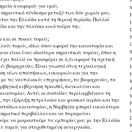
A
σημεία αναφοράς για εμάς.
ί σημαντικό σύνδεσμο μεταξύ των δύο χωρών μας.
νται την Ελλάδα κατά τη θερινή περίοδο. Πολλοί
άδα και την πλούσια κουλτούρα της.
και σε ποιους τομείς;
λούς τομείς, ιδίως όσον αφορά την καινοτομία και
ια είναι ένας ιδιαίτερα σημαντικός τομέας, όπου η
έχει πολλά να προσφέρει σε ό,τι αφορά τη σχετική
ές βιομηχανίες. Είναι γνωστό ότι η τεχνολογική
J
ηση νέων απαιτήσεων, ευκαιριών και για την
ε τις ναυτιλιακές επιχειρήσεις, τις βιομηχανίες, τα
ρβηγική κυβέρνηση προωθεί, διευκολύνει και
A
αινοτομίας. Αυτές οι συστάδες περιλαμβάνουν τη
, την εξόρυξη πετρελαίου και φυσικού αερίου και την
υστάδων καινοτομίας, η Νορβηγία μπορεί ευκολότερα
ρηματικό περιβάλλον και να παραμείνει
ύμε να μοιραστούμε τις εμπειρίες μας με την Ελλάδα
ς τομείς για στοχοθετημένη συνεργασία.