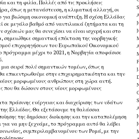
ία και τη φιλία. Πολλές από τις προκλήσεις
ρα, όπως η μετανάστευση, η κλιματική αλλαγή, οι
ιο για βιώσιμη οικονομική ανάπτυξη. Η σχέση Ελλάδας
J
τεί σε μεγάλο βαθμό από ναυτιλιακά ζητήματα και τη
 σχέσεών μας θα συνεχίσει να είναι ισχυρή και στο
α, σημειώθηκε σημαντική επέκταση της νορβηγικής
ισμού επιχορηγήσεων του Ευρωπαϊκού Οικονομικού
A
έο πρόγραμμα μέχρι το 2021, η Νορβηγία αποφάσισε
ώ.
 μια σειρά πολύ σημαντικών τομέων, όπως η
 Θα επικεντρωθούμε στην επιχειρηματικότητα και την
ς νέους μορφωμένους ανθρώπους στη χώρα αυτή.
ες που θα δώσουν στους νέους μορφωμένους
τα πράσινης ενέργειας και διαχείρισης των υδάτων
ν της Ελλάδας. Θα εξετάσουμε τη θαλάσσια
J
ποίησης της δημόσιας διοίκησης και την καταπολέμηση
ι για να μην ξεχνάμε, το πρόγραμμα αυτό θα λάβει
κοινωνίας, συμπεριλαμβανομένου των Ρομά, με την
τοδότησης.