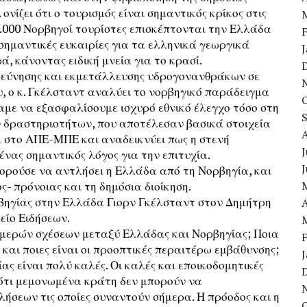
νίζει ότι ο τουρισμός είναι σημαντικός κρίκος στις
0.000 Νορβηγοί τουρίστες επισκέπτονται την Ελλάδα
σημαντικές ευκαιρίες για τα ελληνικά γεωργικά
, κάνοντας ειδική μνεία για το κρασί.
εύνησης και εκμετάλλευσης υδρογονανθράκων σε
υ, ο κ. Γκέλσταντ αναλύει το νορβηγικό παράδειγμα
σαμε να εξασφαλίσουμε ισχυρό εθνικό έλεγχο τόσο στη
ν δραστηριοτήτων, που αποτέλεσαν βασικά στοιχεία
ει στο ΑΠΕ-ΜΠΕ και αναδεικνύει πως η στενή
J
ένας σημαντικός λόγος για την επιτυχία.
ορούσε να αντλήσει η Ελλάδα από τη Νορβηγία, και
ς- πρόνοιας και τη δημόσια διοίκηση.
ρβηγίας στην Ελλάδα Γιορν Γκέλσταντ στον Δημήτρη
A
ίο Ειδήσεων.
ιμερών σχέσεων μεταξύ Ελλάδας και Νορβηγίας; Ποια
 και ποιες είναι οι προοπτικές περαιτέρω εμβάθυνσης;
ας είναι πολύ καλές. Οι καλές και εποικοδομητικές
διότι μεμονωμένα κράτη δεν μπορούν να
ήσεων τις οποίες συναντούν σήμερα. Η πρόοδος και η