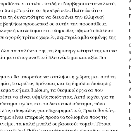
A
προϊόντων αυτών, επειδή οι Νορβηγοί καταναλωτές
τα που μπορείτε να προσφέρετε. Πιστεύω ότι ο
τει τη δυναντότητα να διευρύνει την ελληνική
να βοηθήσω προσωπικά σε αυτήν την προσπάθεια.
ολογική καινοτομία και υπηρεσίες υψηλού επιπέδου
 σε αγορές τρίτων χωρών, συμπεριλαμβανομένης της
 όλα τα ταλέντα της, τη δημιουργικότητά της και να
μία με ανταγωνιστικό πλεονέκτημα και αξία που
J
γματα θα μπορούσε να αντλήσει η χώρας μας από τη
μία, το κράτος πρόνοιας και τη δημόσια διοίκηση;
A
εσματική και βιώσιμη, τα θεσμικά όργανα που
έπει να είναι υψηλής ποιότητας. Αυτό ισχύει για τη
 σύστημα υγείας και το δικαστικό σύστημα, πόσο
ν τις αποφάσεις για επιχειρηματικές πρωτοβουλίες.
στημα είναι επαρκώς προσανατολισμένο προς τις
ανείμει τα καλά μυαλά σε βασικούς τομείς. Τέτοια
ελεστών (TFP) είναι καθοριστικής σημασίας για την