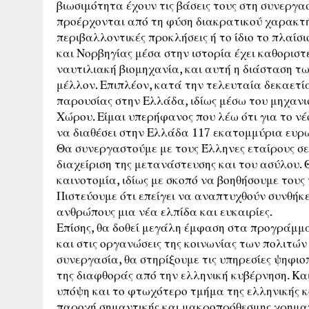
βιωσιμότητα έχουν τις βάσεις τους στη συνεργασ
προέρχονται από τη φύση διακρατικού χαρακτή
περιβαλλοντικές προκλήσεις ή το ίδιο το πλαίσ
και Νορβηγίας μέσα στην ιστορία έχει καθορισ
ναυτιλιακή βιομηχανία, και αυτή η διάσταση των
μέλλον. Επιπλέον, κατά την τελευταία δεκαετί
παρουσίας στην Ελλάδα, ιδίως μέσω του μηχαν
Χώρου. Είμαι υπερήφανος που λέω ότι για το ν
να διαθέσει στην Ελλάδα 117 εκατομμύρια ευρ
Θα συνεργαστούμε με τους Έλληνες εταίρους σε
διαχείριση της μετανάστευσης και του ασύλου.
καινοτομία, ιδίως με σκοπό να βοηθήσουμε του
Πιστεύουμε ότι επείγει να αναπτυχθούν συνθήκ
ανθρώπους μια νέα ελπίδα και ευκαιρίες.
Επίσης, θα δοθεί μεγάλη έμφαση στα προγράμμα
και στις οργανώσεις της κοινωνίας των πολιτώ
συνεργασία, θα στηρίξουμε τις υπηρεσίες ψηφιο
της διαφθοράς από την ελληνική κυβέρνηση. Κα
υπόψη και το φτωχότερο τμήμα της ελληνικής 
παροχή σημαντικής και μακροπρόθεσμης χρημα