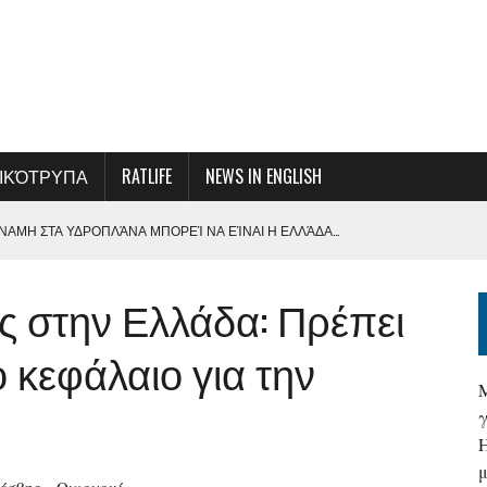
ΙΚΌΤΡΥΠΑ
RATLIFE
NEWS IN ENGLISH
ΑΜΗ ΣΤΑ ΥΔΡΟΠΛΆΝΑ ΜΠΟΡΕΊ ΝΑ ΕΊΝΑΙ Η ΕΛΛΆΔΑ…
ΞΟΠΛΙΣΜΌ ΓΙΑ ΤΗΝ ΕΝΊΣΧΥΣΗ ΤΗΣ ΠΑΡΑΓΩΓΙΚΌΤΗΤΑΣ ΚΑΙ ΤΗ
 στην Ελλάδα: Πρέπει
ΜΕ ΤΗ ΔΙΟΊΚΗΣΗ ΤΗΣ ΟΛΠ Α.Ε.
 κεφάλαιο για την
Σ ΚΑΙ ΑΠΟΦΆΣΕΩΝ-ΚΆΛΕΣΜΑ ΓΙΑ ΜΙΑ ΣΥΛΛΟΓΙΚΉ ΠΡΟΣΠΆΘΕΙΑ ΓΙΑ ΤΗ
Α ΣΤΗΝ ΠΡΏΤΗ ΓΡΑΜΜΉ ΕΝΌΣ ΑΚΉΡΥΧΤΟΥ ΠΟΛΈΜΟΥ