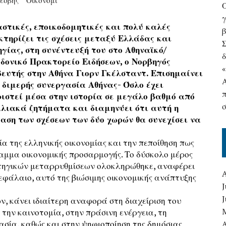
έσβης
Οικονομί
γ
στικές, εποικοδομητικές και πολύ καλές
τηρίζει τις σχέσεις μεταξύ Ελλάδας και
γίας, στη συνέντευξή του στο Αθηναϊκό/
δ
ονικό Πρακτορείο Ειδήσεων, ο Νορβηγός
ευτής στην Αθήνα Γιορν Γκέλσταντ. Επισημαίνει
 διμερής συνεργασία Αθήνας- Όσλο έχει
ιστεί μέσα στην ιστορία σε μεγάλο βαθμό από
λιακά ζητήματα και διαμηνύει ότι αυτή η
αση των σχέσεων των δύο χωρών θα συνεχίσει να
ία της ελληνικής οικονομίας και την πεποίθηση πως
αμμα οικονομικής προσαρμογής. Το δύσκολο μέρος
ατηγικών μεταρρυθμίσεων ολοκληρώθηκε, αναφέρει
κεφάλαιο, αυτό της βιώσιμης οικονομικής ανάπτυξης
J
, κάνει ιδιαίτερη αναφορά στη διαχείριση του
την καινοτομία, στην πράσινη ενέργεια, τη
ασία, καθώς και στην ψηφιοποίηση της δημόσιας
A