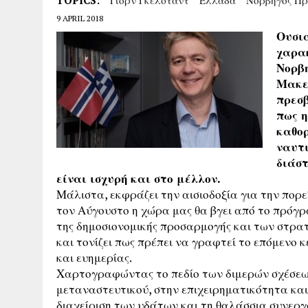
TOPICS:
Γιορν Γκέλσταντ
Ελλάδα
Νορβηγός Πρ
9 APRIL 2018
Ουσια
χαρακ
Νορβη
Μακεδ
πρεσβ
πως η
καθορ
ναυτι
διάστ
είναι ισχυρή και στο μέλλον.
Μάλιστα, εκφράζει την αισιοδοξία για την πορε
τον Αύγουστο η χώρα μας θα βγει από το πρόγρ
της δημοσιονομικής προσαρμογής και των στρ
και τονίζει πως πρέπει να γραφτεί το επόμενο 
και ευημερίας.
Χαρτογραφώντας το πεδίο των διμερών σχέσεων
μεταναστευτικού, στην επιχειρηματικότητα και 
διαχείριση των υδάτων και τη θαλάσσια συνεργ