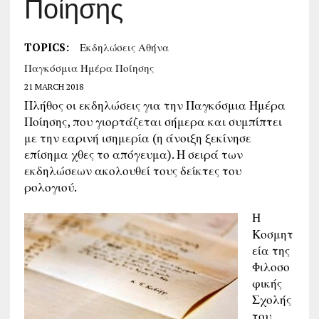
Ποίησης
TOPICS:
Εκδηλώσεις Αθήνα
Παγκόσμια Ημέρα Ποίησης
21 MARCH 2018
Πλήθος οι εκδηλώσεις για την Παγκόσμια Ημέρα
Ποίησης, που γιορτάζεται σήμερα και συμπίπτει
με την εαρινή ισημερία (η άνοιξη ξεκίνησε
επίσημα χθες το απόγευμα). Η σειρά των
εκδηλώσεων ακολουθεί τους δείκτες του
ρολογιού.
Η
Κοσμητ
εία της
Φιλοσο
φικής
Σχολής
του