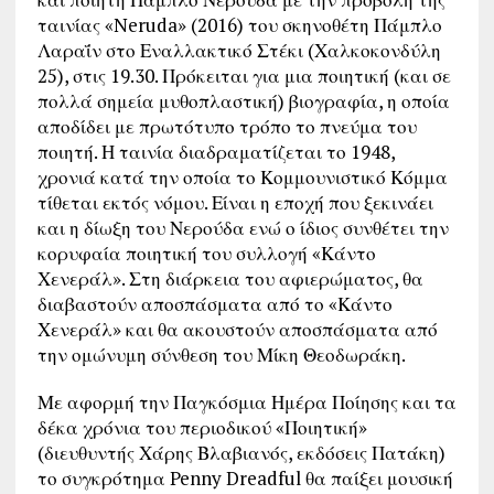
ταινίας «Neruda» (2016) του σκηνοθέτη Πάμπλο
Λαραΐν στο Εναλλακτικό Στέκι (Χαλκοκονδύλη
25), στις 19.30. Πρόκειται για μια ποιητική (και σε
πολλά σημεία μυθοπλαστική) βιογραφία, η οποία
αποδίδει με πρωτότυπο τρόπο το πνεύμα του
ποιητή. Η ταινία διαδραματίζεται το 1948,
χρονιά κατά την οποία το Κομμουνιστικό Κόμμα
τίθεται εκτός νόμου. Είναι η εποχή που ξεκινάει
και η δίωξη του Νερούδα ενώ ο ίδιος συνθέτει την
κορυφαία ποιητική του συλλογή «Κάντο
Χενεράλ». Στη διάρκεια του αφιερώματος, θα
διαβαστούν αποσπάσματα από το «Κάντο
Χενεράλ» και θα ακουστούν αποσπάσματα από
την ομώνυμη σύνθεση του Μίκη Θεοδωράκη.
Με αφορμή την Παγκόσμια Ημέρα Ποίησης και τα
δέκα χρόνια του περιοδικού «Ποιητική»
(διευθυντής Χάρης Βλαβιανός, εκδόσεις Πατάκη)
το συγκρότημα Penny Dreadful θα παίξει μουσική