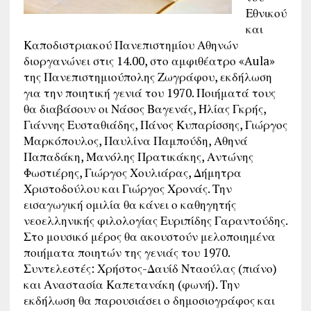
Εθνικού
και
Καποδιστριακού Πανεπιστημίου Αθηνών
διοργανώνει στις 14.00, στο αμφιθέατρο «Aula»
της Πανεπιστημιούπολης Ζωγράφου, εκδήλωση
για την ποιητική γενιά του 1970. Ποιήματά τους
θα διαβάσουν οι Νάσος Βαγενάς, Ηλίας Γκρής,
Γιάννης Ευσταθιάδης, Πάνος Κυπαρίσσης, Γιώργος
Μαρκόπουλος, Παυλίνα Παμπούδη, Αθηνά
Παπαδάκη, Μανόλης Πρατικάκης, Αντώνης
Φωστιέρης, Γιώργος Χουλιάρας, Δήμητρα
Χριστοδούλου και Γιώργος Χρονάς. Την
εισαγωγική ομιλία θα κάνει ο καθηγητής
νεοελληνικής φιλολογίας Ευριπίδης Γαραντούδης.
Στο μουσικό μέρος θα ακουστούν μελοποιημένα
ποιήματα ποιητών της γενιάς του 1970.
Συντελεστές: Χρήστος-Δαυίδ Νταούλας (πιάνο)
και Αναστασία Καπετανάκη (φωνή). Την
εκδήλωση θα παρουσιάσει ο δημοσιογράφος και