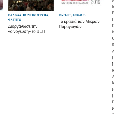
A
ΕΛΛΆΔΑ
,
ΠΟΝΤΙΚΌΤΡΥΠΑ
,
RATLIFE
,
ΈΞΟΔΟΣ
ΦΑΓΗΤΌ
Τα κρασιά των Μικρών
Διοργάνωσε την
Παραγωγών
«οινογεύση» το ΒΕΠ
J
A