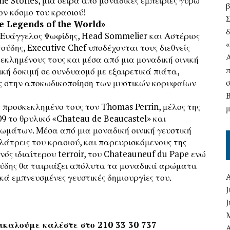
ne Stories, μια σειρά από μοναδικές εμπειρίες γύρω
ον κόσμο του κρασιού!
e Legends of the World»
δ
. Ευάγγελος Ψωφίδης, Head Sommelier και Αστέριος
ούδης, Executive Chef υποδέχονται τους διεθνείς
εκλημένους τους και μέσα από μια μοναδική οινική
ική δοκιμή σε συνδυασμό με εξαιρετικά πιάτα,
ς στην αποκωδικοποίηση των μυστικών κορυφαίων
ο προσκεκλημένο τους τον Thomas Perrin, μέλος της
09 το θρυλικό «Chateau de Beaucastel» και
ωμάτων. Μέσα από μια μοναδική οινική γευστική
 λάτρεις του κρασιού, και παρευρισκόμενους της
ός ιδιαίτερου terroir, του Chateauneuf du Pape ενώ
ούδης θα ταιριάξει απόλυτα τα μοναδικά αρώματα
κά εμπνευσμένες γευστικές δημιουργίες του.
J
ακαλούμε καλέστε στο 210 33 30 737
A