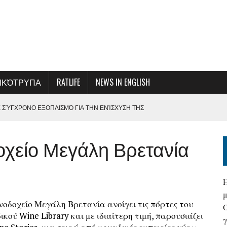
ΙΚΌΤΡΥΠΑ
RATLIFE
NEWS IN ENGLISH
Ε ΣΎΓΧΡΟΝΟ ΕΞΟΠΛΙΣΜΌ ΓΙΑ ΤΗΝ ΕΝΊΣΧΥΣΗ ΤΗΣ
ΕΞΥΠΗΡΈΤΗΣΗΣ
δοχείο Μεγάλη Βρετανία
ΜΕ ΤΗ ΔΙΟΊΚΗΣΗ ΤΗΣ ΟΛΠ Α.Ε.
Σ ΚΑΙ ΑΠΟΦΆΣΕΩΝ-ΚΆΛΕΣΜΑ ΓΙΑ ΜΙΑ ΣΥΛΛΟΓΙΚΉ ΠΡΟΣΠΆΘΕΙΑ ΓΙΑ ΤΗ
ΤΑΝΑΣΤΕΥΤΙΚΈΣ ΡΟΈΣ ΣΤΑ ΘΑΛΆΣΣΙΑ ΣΎΝΟΡΑ
νοδοχείο Μεγάλη Βρετανία ανοίγει τις πόρτες του
ΟΠΛΆΝΑ ΜΠΟΡΕΊ ΝΑ ΕΊΝΑΙ Η ΕΛΛΆΔΑ…
ικού Wine Library και με ιδιαίτερη τιμή, παρουσιάζει
γ