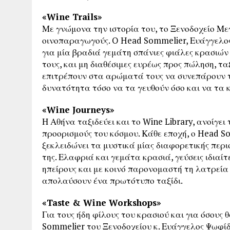
«Wine Trails»
Με γνώμονα την ιστορία του, το Ξενοδοχείο Μ
οινοπαραγωγούς. O Head Sommelier, Ευάγγελος
για μία βραδιά γεμάτη σπάνιες φιάλες κρασιών
τους, και μη διαθέσιμες ευρέως προς πώληση, τ
επιτρέπουν στα αρώματά τους να συνεπάρουν του
δυνατότητα τόσο να τα γευθούν όσο και να τα κ
«Wine Journeys»
Η Αθήνα ταξιδεύει και το Wine Library, ανοίγει
προορισμούς του κόσμου. Κάθε εποχή, ο Head 
ξεκλειδώνει τα μυστικά μίας διαφορετικής περ
της. Ελαφριά και γεμάτα κρασιά, γεύσεις ιδιαίτ
ηπείρους και με κοινό παρονομαστή τη λατρεία 
απολαύσουν ένα πρωτότυπο ταξίδι.
«Taste & Wine Workshops»
Για τους ήδη φίλους του κρασιού και για όσους 
Sommelier του Ξενοδοχείου κ. Ευάγγελος Ψωφίδη