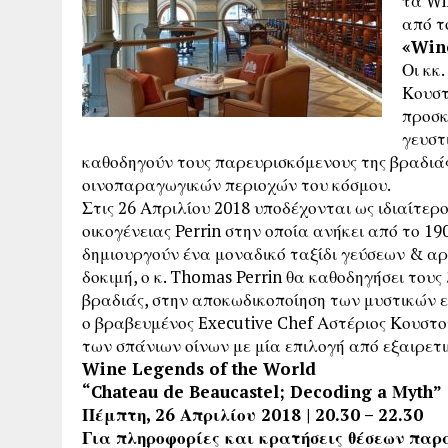
τα Wi
από τ
«Win
Οι κκ
Κουστ
προσκ
γευστ
καθοδηγούν τους παρευρισκόμενους της βραδιά
οινοπαραγωγικών περιοχών του κόσμου.
Στις 26 Απριλίου 2018 υποδέχονται ως ιδιαίτερ
οικογένειας Perrin στην οποία ανήκει από το 19
δημιουργούν ένα μοναδικό ταξίδι γεύσεων & αρ
δοκιμή, ο κ. Thomas Perrin θα καθοδηγήσει τους
βραδιάς, στην αποκωδικοποίηση των μυστικών εν
ο βραβευμένος Executive Chef Αστέριος Κουστ
των σπάνιων οίνων με μία επιλογή από εξαιρετι
Wine Legends of the World
“Chateau de Beaucastel; Decoding a Μyth”
Πέμπτη, 26 Απριλίου 2018 | 20.30 – 22.30
Για πληροφορίες και κρατήσεις θέσεων παρ