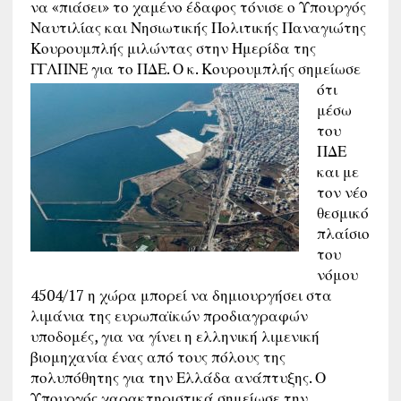
να «πιάσει» το χαμένο έδαφος τόνισε ο Υπουργός
Ναυτιλίας και Νησιωτικής Πολιτικής Παναγιώτης
Κουρουμπλής μιλώντας στην Ημερίδα της
ΓΓΛΠΝΕ για το ΠΔΕ.
Ο κ. Κουρουμπλής σημείωσε
ότι
μέσω
του
ΠΔΕ
και με
τον νέο
θεσμικό
πλαίσιο
του
νόμου
4504/17 η χώρα μπορεί να δημιουργήσει στα
λιμάνια της ευρωπαϊκών προδιαγραφών
υποδομές, για να γίνει η ελληνική λιμενική
βιομηχανία ένας από τους πόλους της
πολυπόθητης για την Ελλάδα ανάπτυξης. Ο
Υπουργός χαρακτηριστικά σημείωσε την