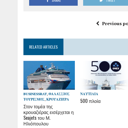
SHARE
TWEET
Previous po
RELATED ARTICLES
BUSINESSRAT
,
ΘΑΛΆΣΣΙΟΣ
ΝΑΥΤΙΛΊΑ
ΤΟΥΡΙΣΜΌΣ
,
ΚΡΟΥΑΖΙΈΡΑ
500 πλοία
Στον τομέα της
κρουαζιέρας εισέρχεται η
Seajets του Μ.
Ηλιόπουλου