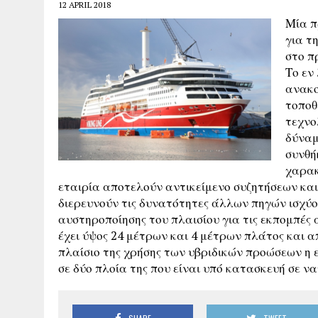
12 APRIL 2018
Μία π
για τ
στο π
Το εν
ανακο
τοποθ
τεχνο
δύναμ
συνθή
χαρακ
εταιρία αποτελούν αντικείμενο συζητήσεων κα
διερευνούν τις δυνατότητες άλλων πηγών ισχύος
αυστηροποίησης του πλαισίου για τις εκπομπές
έχει ύψος 24 μέτρων και 4 μέτρων πλάτος και απ
πλαίσιο της χρήσης των υβριδικών προώσεων η 
σε δύο πλοία της που είναι υπό κατασκευή σε ν