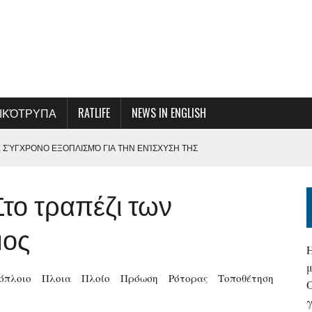
ΙΚΌΤΡΥΠΑ
RATLIFE
NEWS IN ENGLISH
Ε ΣΎΓΧΡΟΝΟ ΕΞΟΠΛΙΣΜΌ ΓΙΑ ΤΗΝ ΕΝΊΣΧΥΣΗ ΤΗΣ
ΕΞΥΠΗΡΈΤΗΣΗΣ
Στο τραπέζι των
ΜΕ ΤΗ ΔΙΟΊΚΗΣΗ ΤΗΣ ΟΛΠ Α.Ε.
Σ ΚΑΙ ΑΠΟΦΆΣΕΩΝ-ΚΆΛΕΣΜΑ ΓΙΑ ΜΙΑ ΣΥΛΛΟΓΙΚΉ ΠΡΟΣΠΆΘΕΙΑ ΓΙΑ ΤΗ
μος
ΤΑΝΑΣΤΕΥΤΙΚΈΣ ΡΟΈΣ ΣΤΑ ΘΑΛΆΣΣΙΑ ΣΎΝΟΡΑ
όπλοιο
Πλοια
Πλοίο
Πρόωση
Ρότορας
Τοποθέτηση
ΟΠΛΆΝΑ ΜΠΟΡΕΊ ΝΑ ΕΊΝΑΙ Η ΕΛΛΆΔΑ…
γ