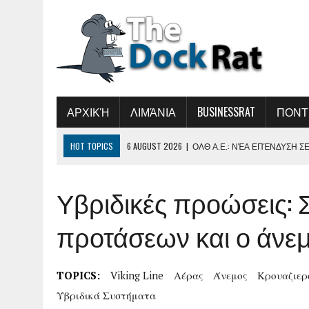
ΑΡΧΙΚΉ
ΛΙΜΆΝΙΑ
BUSINESSRAT
ΠΟΝΤ
HOT TOPICS
6 AUGUST 2026
|
ΟΛΘ Α.Ε.: ΝΈΑ ΕΠΈΝΔΥΣΗ Σ
ΠΑΡΑΓΩΓΙΚΌΤΗΤΑΣ ΚΑΙ ΤΗ ΒΕΛΤΊΩΣΗ ΤΗΣ 
Υβριδικές προώσεις: 
5 AUGUST 2026
|
ΣΥΝΆΝΤΗΣΗ ΤΟΥ ΔΗΜΉΤΡΗ ΜΑΡΚΌΠΟΥΛΟΥ 
5 AUGUST 2026
|
«ΕΛΛΗΝΙΚΉ ΑΚΤΟΠΛΟΪ́Α 2026-ΏΡΑ ΕΥΘΎΝΗ
προτάσεων και ο άνε
Ν ΑΝΑΝΈΩΣΗ ΤΟΥ ΑΚΤΟΠΛΟΪΚΟΎ ΣΤΌΛΟΥ»
5 AUGUST 2026
|
B.ΚΙΚΊΛΙΑΣ: ΜΕΙΏΘΗΚΑΝ ΚΑΤΆ 34% ΟΙ ΜΕ
TOPICS:
Viking Line
Αέρας
Άνεμος
Κρουαζιερ
7 AUGUST 2026
|
Η ΕΠΌΜΕΝΗ ΠΑΓΚΌΣΜΙΑ ΔΎΝΑΜΗ ΣΤΑ ΥΔΡ
Υβριδικά Συστήματα