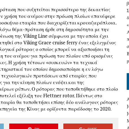
ρόταση που συζητείται περισσότερο της δεκαετίας
ην χρήση του ανέμου στην πρόωση πλοίων επανέφερε
δ
ροσκήνιο εταιρία που διαχειρίζεται κρουαζιερόπλοια.
 λόγω θέμα-πρόταση ήρθε στη δημοσιότητα με την
ίνωση της Viking Line σύμφωνα με την οποία έχει
ετηθεί στο Viking Grace cruise ferry ένας εξελιγμένος
λογικά ρότορας ο οποίος μπορεί να αξιοποιήσει τη
η του ανέμου για πρόωση του πλοίου υπό ορισμένες
κες. Η χρήση τέτοιων «συσκευών» τα τεχνικά
τηριστικά του οποίου δημοσιοποίησε η εν λόγω
ι τεχνολογικών προτάσεων από εταιρίες που
 για την κίνηση πλοίων ενόψει και της
 αέριων ρύπων. Ο ρότορας που τοποθετήθηκε στο πλοίο
οτελεί εξέλιξη του Flettner rotor. Πάντως στο
εταιρία θα τοποθετήσει επίσης δύο ανάλογους ρότορες
J
αυπηγεία της Κίνας με ορίζοντα παράδοσης το 2020.
A