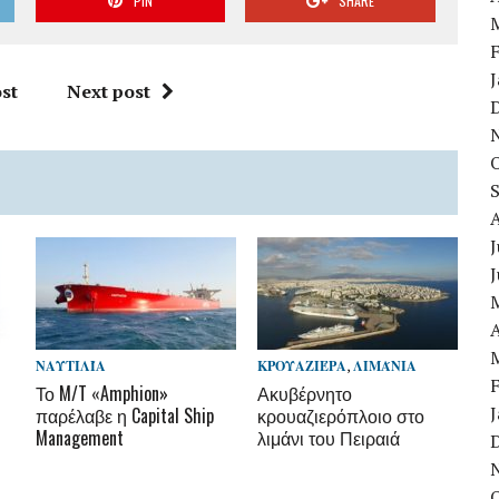
PIN
SHARE
st
Next post
J
A
ΝΑΥΤΙΛΊΑ
ΚΡΟΥΑΖΙΈΡΑ
,
ΛΙΜΆΝΙΑ
Το M/T «Amphion»
Ακυβέρνητο
παρέλαβε η Capital Ship
κρουαζιερόπλοιο στο
Management
λιμάνι του Πειραιά