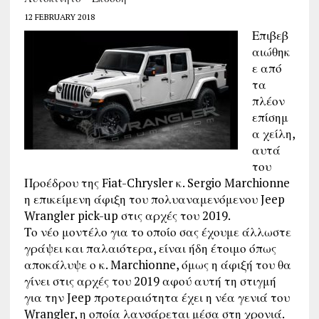
12 FEBRUARY 2018
Επιβεβ
αιώθηκ
ε από
τα
πλέον
επίσημ
α χείλη,
αυτά
του
Προέδρου της Fiat-Chrysler κ. Sergio Marchionne
η επικείμενη άφιξη του πολυαναμενόμενου Jeep
Wrangler pick-up στις αρχές του 2019.
Το νέο μοντέλο για το οποίο σας έχουμε άλλωστε
γράψει και παλαιότερα, είναι ήδη έτοιμο όπως
αποκάλυψε ο κ. Marchionne, όμως η άφιξή του θα
γίνει στις αρχές του 2019 αφού αυτή τη στιγμή
για την Jeep προτεραιότητα έχει η νέα γενιά του
Wrangler, η οποία λανσάρεται μέσα στη χρονιά.