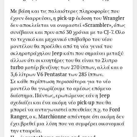
Με βάση και τις παλαιότερες πληροφορίες που
έχουν διαρρεύσει, η pick-up έκδοση του Wrangler
δεν αποκλείεται να ονομαστεί «Scrambler», όπως
συνέβαινε και πριν από 30 χρόνια με το CJ-7. Όλο
το τεχνικό και μηχανικό υπόβαθρο του νέου
μοντέλου θα προέλθει από τη νέα γενιά του
σκληροτράχηλου Jeep κάτι που σημαίνει μεταξύ
άλλων ότι οι κινητήρες του θα είναι το 2λιτρο
turbo μοτέρ βενζίνης των 270 ίππων, αλλά και ο
3,6 λίτρων V6 Pentastar των 285 ίππων.
Σε κάθε περίπτωση περισσότερα για το νέο
μοντέλο θα γνωρίζουμε το αμέσως επόμενο
διάστημα. Πάντως, ερωτώμενος εάν η Jeep
σχεδιάζει και ένα ακόμη νέο pick-up που θα
μπορεί να ανταγωνιστεί απευθείας π.χ. το Ford
Ranger, ο κ. Marchionne απάντησε ότι ακόμη δεν
έχει βρεθεί μια λύση που να συμφέρει οικονομικά
την εταιρεία.