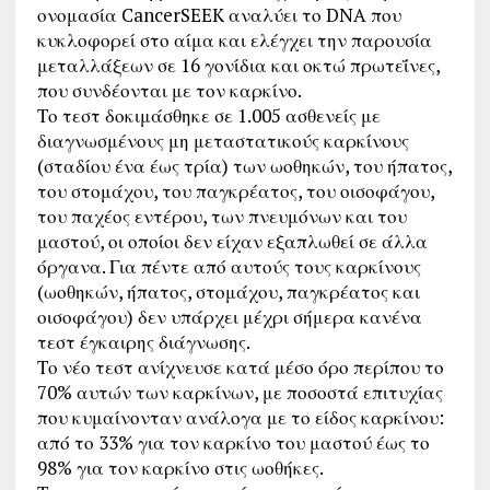
ονομασία CancerSEEK αναλύει το DNA που
κυκλοφορεί στο αίμα και ελέγχει την παρουσία
μεταλλάξεων σε 16 γονίδια και οκτώ πρωτεΐνες,
που συνδέονται με τον καρκίνο.
Το τεστ δοκιμάσθηκε σε 1.005 ασθενείς με
διαγνωσμένους μη μεταστατικούς καρκίνους
(σταδίου ένα έως τρία) των ωοθηκών, του ήπατος,
του στομάχου, του παγκρέατος, του οισοφάγου,
του παχέος εντέρου, των πνευμόνων και του
μαστού, οι οποίοι δεν είχαν εξαπλωθεί σε άλλα
όργανα. Για πέντε από αυτούς τους καρκίνους
(ωοθηκών, ήπατος, στομάχου, παγκρέατος και
οισοφάγου) δεν υπάρχει μέχρι σήμερα κανένα
τεστ έγκαιρης διάγνωσης.
Το νέο τεστ ανίχνευσε κατά μέσο όρο περίπου το
70% αυτών των καρκίνων, με ποσοστά επιτυχίας
που κυμαίνονταν ανάλογα με το είδος καρκίνου:
από το 33% για τον καρκίνο του μαστού έως το
98% για τον καρκίνο στις ωοθήκες.