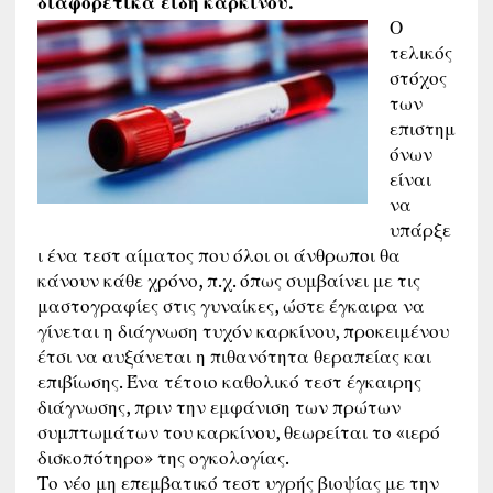
διαφορετικά είδη καρκίνου.
Ο
τελικός
στόχος
των
επιστημ
όνων
είναι
να
υπάρξε
ι ένα τεστ αίματος που όλοι οι άνθρωποι θα
κάνουν κάθε χρόνο, π.χ. όπως συμβαίνει με τις
μαστογραφίες στις γυναίκες, ώστε έγκαιρα να
γίνεται η διάγνωση τυχόν καρκίνου, προκειμένου
έτσι να αυξάνεται η πιθανότητα θεραπείας και
επιβίωσης. Ένα τέτοιο καθολικό τεστ έγκαιρης
διάγνωσης, πριν την εμφάνιση των πρώτων
συμπτωμάτων του καρκίνου, θεωρείται το «ιερό
δισκοπότηρο» της ογκολογίας.
Το νέο μη επεμβατικό τεστ υγρής βιοψίας με την