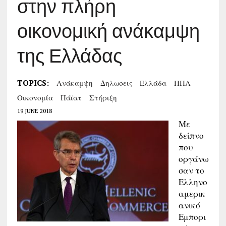
στην πλήρη
οικονομική ανάκαμψη
της Ελλάδας
TOPICS:
Ανάκαμψη
Δηλωσεις
Ελλάδα
ΗΠΑ
Οικονομία
Πάϊατ
Στήριξη
19 JUNE 2018
Με
δείπνο
που
οργάνω
σαν το
Ελληνο
αμερικ
ανικό
Εμπορι