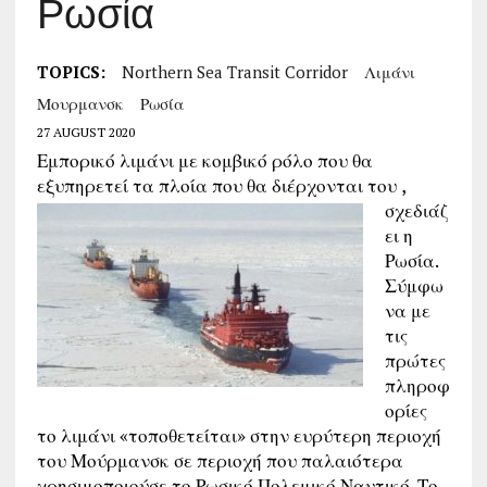
Ρωσία
TOPICS:
Northern Sea Transit Corridor
Λιμάνι
Μουρμανσκ
Ρωσία
27 AUGUST 2020
Εμπορικό λιμάνι με κομβικό ρόλο που θα
εξυπηρετεί τα πλοία που θα διέρχονται του
,
σχεδιάζ
ει η
Ρωσία.
Σύμφω
να με
τις
πρώτες
πληροφ
ορίες
το λιμάνι «τοποθετείται» στην ευρύτερη περιοχή
του Μούρμανσκ σε περιοχή που παλαιότερα
χρησιμοποιούσε το Ρωσικό Πολεμικό Ναυτικό. Το