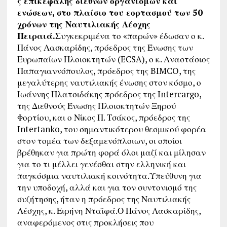
ς επικεφαλής διεθνών οργανισμών και
ενώσεων, στο πλαίσιο του εορτασμού των 50
χρόνων της Ναυτιλιακής Λέσχης
Πειραιά.
Συγκεκριμένα το «παρών» έδωσαν ο κ.
Πάνος Λασκαρίδης, πρόεδρος της Ένωσης των
Ευρωπαίων Πλοιοκτητών (ECSA), ο κ. Αναστάσιος
Παπαγιαννόπουλος, πρόεδρος της BIMCO, της
μεγαλύτερης ναυτιλιακής ένωσης στον κόσμο, ο
Ιωάννης Πλατσιδάκης πρόεδρος της Ιntercargo,
της Διεθνούς Ένωσης Πλοιοκτητών Ξηρού
Φορτίου, και ο Νίκος Π. Τσάκος, πρόεδρος της
Intertanko, του σημαντικότερου θεσμικού φορέα
στον τομέα των δεξαμενόπλοιων, οι οποίοι
βρέθηκαν για πρώτη φορά όλοι μαζί και μίλησαν
για το τι μέλλει γενέσθαι στην ελληνική και
παγκόσμια ναυτιλιακή κοινότητα.Υπεύθυνη για
την υποδοχή, αλλά και για τον συντονισμό της
συζήτησης, ήταν η πρόεδρος της Ναυτιλιακής
Λέσχης, κ. Ειρήνη Νταϊφά.Ο Πάνος Λασκαρίδης,
αναφερόμενος στις προκλήσεις που