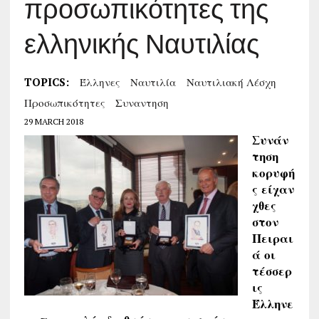
προσωπικότητες της
ελληνικής Ναυτιλίας
TOPICS:
Έλληνες
Ναυτιλία
Ναυτιλιακή Λέσχη
Προσωπικότητες
Συναντηση
29 MARCH 2018
Συνάν
τηση
κορυφή
ς είχαν
χθες
στον
Πειραι
ά οι
τέσσερ
ις
Έλληνε