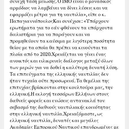
συνεχή τάση μείωσης. Ο ΙΜΟ είναι ο μοναδικός
αρμόδιος να λαμβάνει να δίνει λύσεις και να
εφαρμόζει μέτρα για τη ναυτιλία», είπε ο κ.
ΠαπαγιαννόπουλοςΚαι συνέχισε: «Υπάρχουν
ερωτήματα για το εάν φθάνουν τα υπάρχοντα
διυλιστήρια για να παράγουν και να
προμηθεύουν τα καύσιμα με λιγότερη ποσότητα
θείου με τα οποία θα πρέπει να κινούνται τα
πλοία από το 2020.Χρειάζεται να γίνει ένας
ανοικτός και ειλικρινείς διάλογος μεταξύ όλων
των μερών για να δοθεί η καλύτερη δυνατή λύση.
Τα επιτεύγματα της ελληνικής ναυτιλίας δεν
ήταν τυχαία ούτε προσωρινά. Τα θεμέλια της
επιτυχίας βρίσκονται στην κουλτούρα μας, την
ελληνική.Η εκλογή τεσσάρων Ελλήνων στους
διεθνείς φορείς και ενώσεις αντανακλά τον
σεβασμό της διεθνούς ναυτιλιακής κοινότητας
στην ελληνική ναυτιλία.Χρειαζόμαστε, ως
ελληνική ναυτιλία, δυνατές και μεγάλες
Ακαδημίες Εμπορικού Ναυτικού επανδρωμένες με