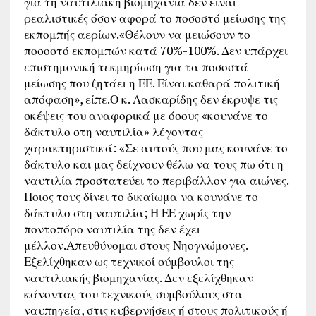
για τη ναυτιλιακή βιομηχανία δεν είναι
ρεαλιστικές όσον αφορά το ποσοστό μείωσης της
εκπομπής αερίων.«Θέλουν να μειώσουν το
ποσοστό εκπομπών κατά 70%-100%. Δεν υπάρχει
επιστημονική τεκμηρίωση για τα ποσοστά
μείωσης που ζητάει η ΕΕ. Είναι καθαρά πολιτική
απόφαση», είπε.Ο κ. Λασκαρίδης δεν έκρυψε τις
σκέψεις του αναφορικά με όσους «κουνάνε το
δάκτυλο στη ναυτιλία» λέγοντας
χαρακτηριστικά: «Σε αυτούς που μας κουνάνε το
δάκτυλο και μας δείχνουν θέλω να τους πω ότι η
ναυτιλία προστατεύει το περιβάλλον για αιώνες.
Ποιος τους δίνει το δικαίωμα να κουνάνε το
δάκτυλο στη ναυτιλία; Η ΕΕ χωρίς την
ποντοπόρο ναυτιλία της δεν έχει
μέλλον.Απευθύνομαι στους Νηογνώμονες.
Εξελίχθηκαν ως τεχνικοί σύμβουλοι της
ναυτιλιακής βιομηχανίας. Δεν εξελίχθηκαν
κάνοντας του τεχνικούς συμβούλους στα
ναυπηγεία, στις κυβερνήσεις ή στους πολιτικούς ή