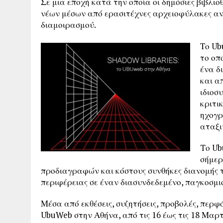
Σε μια εποχή κατά την οποία οι δημόσιες βιβλιοθ
νέων μέσων από ερασιτέχνες αρχειοφύλακες αν
διαμοιρασμού.
Το Ub
το οπ
ένα δ
και α
ιδιοσ
κριτι
ηχογρ
αταξι
Tο Ub
σήμερ
προδιαγραφών και κόστους συνθήκες διανομής τ
περιφέρειας σε έναν διασυνδεδεμένο, παγκοσμι
Μέσα από εκθέσεις, συζητήσεις, προβολές, περφ
UbuWeb στην Αθήνα, από τις 16 έως τις 18 Μαρτ