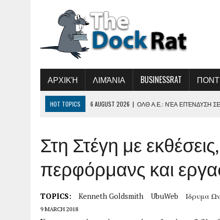
ΑΡΧΙΚΉ
ΛΙΜΆΝΙΑ
BUSINESSRAT
ΠΟΝΤ
HOT TOPICS
6 AUGUST 2026
|
ΟΛΘ Α.Ε.: ΝΈΑ ΕΠΈΝΔΥΣΗ Σ
ΠΑΡΑΓΩΓΙΚΌΤΗΤΑΣ ΚΑΙ ΤΗ ΒΕΛΤΊΩΣΗ ΤΗΣ 
Στη Στέγη με εκθέσεις
5 AUGUST 2026
|
ΣΥΝΆΝΤΗΣΗ ΤΟΥ ΔΗΜΉΤΡΗ ΜΑΡΚΌΠΟΥΛΟΥ 
5 AUGUST 2026
|
«ΕΛΛΗΝΙΚΉ ΑΚΤΟΠΛΟΪ́Α 2026-ΏΡΑ ΕΥΘΎΝΗ
περφόρμανς και εργα
Ν ΑΝΑΝΈΩΣΗ ΤΟΥ ΑΚΤΟΠΛΟΪΚΟΎ ΣΤΌΛΟΥ»
5 AUGUST 2026
|
B.ΚΙΚΊΛΙΑΣ: ΜΕΙΏΘΗΚΑΝ ΚΑΤΆ 34% ΟΙ ΜΕ
TOPICS:
Kenneth Goldsmith
UbuWeb
Ιδρυμα Ω
7 AUGUST 2026
|
Η ΕΠΌΜΕΝΗ ΠΑΓΚΌΣΜΙΑ ΔΎΝΑΜΗ ΣΤΑ ΥΔΡ
9 MARCH 2018