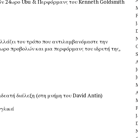
A
λών 24ωρο Ubu & Περφόρμανς του Kenneth Goldsmith
 αλλάζει τον τρόπο που αντιλαμβανόμαστε την
24ωρο προβολών και μια περφόρμανς του ιδρυτή της,
J
A
δεατή διάλεξη (στη μνήμη του David Antin)
γγλικά