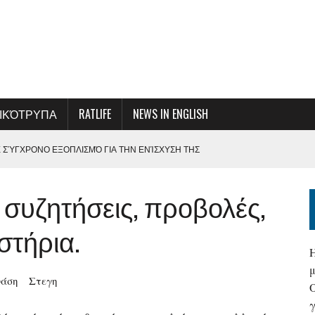
ΙΚΌΤΡΥΠΑ
RATLIFE
NEWS IN ENGLISH
Ε ΣΎΓΧΡΟΝΟ ΕΞΟΠΛΙΣΜΌ ΓΙΑ ΤΗΝ ΕΝΊΣΧΥΣΗ ΤΗΣ
ΕΞΥΠΗΡΈΤΗΣΗΣ
, συζητήσεις, προβολές,
ΜΕ ΤΗ ΔΙΟΊΚΗΣΗ ΤΗΣ ΟΛΠ Α.Ε.
Σ ΚΑΙ ΑΠΟΦΆΣΕΩΝ-ΚΆΛΕΣΜΑ ΓΙΑ ΜΙΑ ΣΥΛΛΟΓΙΚΉ ΠΡΟΣΠΆΘΕΙΑ ΓΙΑ ΤΗ
στήρια.
ΤΑΝΑΣΤΕΥΤΙΚΈΣ ΡΟΈΣ ΣΤΑ ΘΑΛΆΣΣΙΑ ΣΎΝΟΡΑ
νάση
Στεγη
ΟΠΛΆΝΑ ΜΠΟΡΕΊ ΝΑ ΕΊΝΑΙ Η ΕΛΛΆΔΑ…
γ