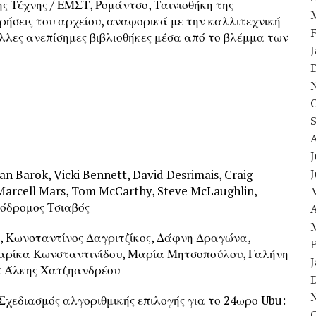
ς Τέχνης / ΕΜΣΤ, Ρομάντσο, Ταινιοθήκη της
χρήσεις του αρχείου, αναφορικά με την καλλιτεχνική
λλες ανεπίσημες βιβλιοθήκες μέσα από το βλέμμα των
J
n Barok, Vicki Bennett, David Desrimais, Craig
Marcell Mars, Tom McCarthy, Steve McLaughlin,
Πρόδρομος Τσιαβός
A
, Κωνσταντίνος Δαγριτζίκος, Δάφνη Δραγώνα,
, Mαρίκα Κωνσταντινίδου, Μαρία Μητσοπούλου, Γαλήνη
& Άλκης Χατζηανδρέου
Σχεδιασμός αλγοριθμικής επιλογής για το 24ωρο Ubu: