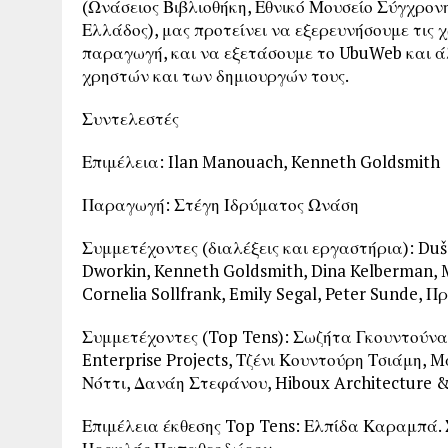
(Ωνάσειος Βιβλιοθήκη, Εθνικό Μουσείο Σύγχρονη
Ελλάδος), μας προτείνει να εξερευνήσουμε τις 
παραγωγή, και να εξετάσουμε το UbuWeb και ά
χρηστών και των δημιουργών τους.
Συντελεστές
Επιμέλεια: Ilan Manouach, Kenneth Goldsmith
Παραγωγή: Στέγη Ιδρύματος Ωνάση
Συμμετέχοντες (διαλέξεις και εργαστήρια): Duša
Dworkin, Kenneth Goldsmith, Dina Kelberman, 
Cornelia Sollfrank, Emily Segal, Peter Sunde, 
Συμμετέχοντες (Top Tens): Σωζήτα Γκουντούνα
Enterprise Projects, Τζένι Κουντούρη Τσιάμη
Νόττι, Δανάη Στεφάνου, Hiboux Architecture 
Επιμέλεια έκθεσης Top Tens: Ελπίδα Καραμπά. 