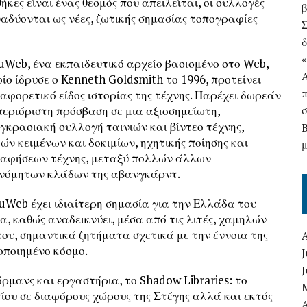
ήκες είναι ένας θεσμός που απειλείται, οι συλλογές
αδύονται ως νέες, ζωτικής σημασίας τοπογραφίες
δ
uWeb, ένα εκπαιδευτικό αρχείο βασισμένο στο Web,
οίο ίδρυσε ο Kenneth Goldsmith το 1996, προτείνει
ιαφορετικό είδος ιστορίας της τέχνης. Παρέχει δωρεάν
περιόριστη πρόσβαση σε μια αξιοσημείωτη,
υγκρασιακή συλλογή ταινιών και βίντεο τέχνης,
κών κειμένων και δοκιμίων, ηχητικής ποίησης και
αφήσεων τέχνης, μεταξύ πολλών άλλων
νόμητων κλάδων της αβανγκάρντ.
uWeb έχει ιδιαίτερη σημασία για την Ελλάδα του
α, καθώς αναδεικνύει, μέσα από τις λιτές, χαμηλών
ου, σημαντικά ζητήματα σχετικά με την έννοια της
οποιημένο κόσμο.
J
όρμανς και εργαστήρια, το Shadow Libraries: το
ίου σε διαφόρους χώρους της Στέγης αλλά και εκτός
A