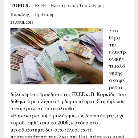
TOPICS:
ΕΣΕΕ
Ηλεκτρονική Τιμολόγηση
Κορκίδης
Πρόταση
23 APRIL 2018
Στο
θέμα
της
ηλεκτρ
ονικής
τιμολό
γησης
αναφέ
ρεται
δήλωση του προέδρου της ΕΣΕΕ κ. Β. Κορκίδη που
δόθηκε προ ολίγου στη δημοσιότητα. Στη δήλωση
αναφέρονται τα ακόλουθα:
«Η ηλεκτρονική τιμολόγηση, ως δυνατότητα, έχει
νομοθετηθεί από το 2006, ωστόσο στο
μεσοδιάστημα δεν αποτέλεσε ποτέ
προτεραιότητα της ίδιας της Πολιτείας και αυτό