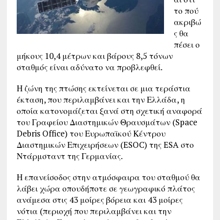
το πού
ακριβώ
ς θα
πέσει ο
μήκους 10,4 μέτρων και βάρους 8,5 τόνων
σταθμός είναι αδύνατο να προβλεφθεί.
Η ζώνη της πτώσης εκτείνεται σε μια τεράστια
έκταση, που περιλαμβάνει και την Ελλάδα, η
οποία κατονομάζεται ξανά στη σχετική αναφορά
του Γραφείου Διαστημικών Θραυσμάτων (Space
Debris Office) του Ευρωπαϊκού Κέντρου
Διαστημικών Επιχειρήσεων (ESOC) της ESA στο
Ντάρμσταντ της Γερμανίας.
Η επανείσοδος στην ατμόσφαιρα του σταθμού θα
λάβει χώρα οπουδήποτε σε γεωγραφικό πλάτος
ανάμεσα στις 43 μοίρες βόρεια και 43 μοίρες
νότια (περιοχή που περιλαμβάνει και την