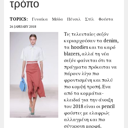
τρόπο
TOPICS:
Γυναίκα
Μόδα
Πένσιλ
Στίλ
Φούστα
26 JANUARY 2018
Τις τελευταίες σεζόν
κυριαρχούσαν τα denim,
τα hoodies και τα καρό
blazers, αλλά τη νέα
σεζόν φαίνεται ότι τα
πράγματα πρόκειται να
πάρουν λίγο πιο
φροντισμένη και πολύ
πιο κομψή τροπή. Ενα
από τα κομμάτια-
κλειδιά για την άνοιξη
του 2018 είναι οι pencil
φούστες με ελαφρώς
αλλαγμένη και πιο
σύγχρονη μορφή.