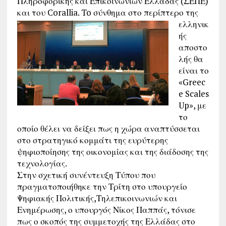
Πληροφορικής και Επικοινωνιών Ελλάδας (ΣΕΠΕ)
και του Corallia.
To σύνθημα στο περίπτερο της
ελληνικ
ής
αποστο
λής θα
είναι το
«Greec
e Scales
Up», με
το
οποίο θέλει να δείξει πως η χώρα αναπτύσσεται
στο στρατηγικό κομμάτι της ευρύτερης
ψηφιοποίησης της οικονομίας και της διάδοσης της
τεχνολογίας.
Στην σχετική συνέντευξη Τύπου που
πραγματοποιήθηκε την Τρίτη στο υπουργείο
Ψηφιακής Πολιτικής,Τηλεπικοινωνιών και
Ενημέρωσης, ο υπουργός Νίκος Παππάς, τόνισε
πως ο σκοπός της συμμετοχής της Ελλάδας στο