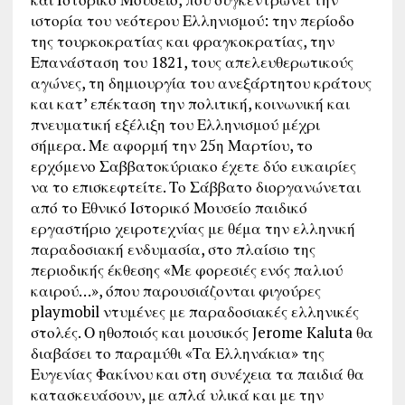
ιστορία του νεότερου Ελληνισμού: την περίοδο
της τουρκοκρατίας και φραγκοκρατίας, την
Επανάσταση του 1821, τους απελευθερωτικούς
αγώνες, τη δημιουργία του ανεξάρτητου κράτους
και κατ’ επέκταση την πολιτική, κοινωνική και
πνευματική εξέλιξη του Ελληνισμού μέχρι
σήμερα. Με αφορμή την 25η Μαρτίου, το
ερχόμενο Σαββατοκύριακο έχετε δύο ευκαιρίες
να το επισκεφτείτε. Το Σάββατο διοργανώνεται
από το Εθνικό Ιστορικό Μουσείο παιδικό
εργαστήριο χειροτεχνίας με θέμα την ελληνική
παραδοσιακή ενδυμασία, στο πλαίσιο της
περιοδικής έκθεσης «Με φορεσιές ενός παλιού
καιρού…», όπου παρουσιάζονται φιγούρες
playmobil ντυμένες με παραδοσιακές ελληνικές
στολές. Ο ηθοποιός και μουσικός Jerome Kaluta θα
διαβάσει το παραμύθι «Τα Ελληνάκια» της
Ευγενίας Φακίνου και στη συνέχεια τα παιδιά θα
κατασκευάσουν, με απλά υλικά και με την