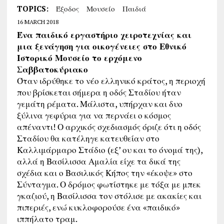
TOPICS:
Έξοδος
Μουσείο
Παιδιά
16 MARCH 2018
Ένα παιδικό εργαστήριο χειροτεχνίας και
μια ξενάγηση για οικογένειες στο Εθνικό
Ιστορικό Μουσείο το ερχόμενο
Σαββατοκύριακο
Όταν ιδρύθηκε το νέο ελληνικό κράτος, η περιοχή
που βρίσκεται σήμερα η οδός Σταδίου ήταν
γεμάτη ρέματα. Μάλιστα, υπήρχαν και δυο
ξύλινα γεφύρια για να περνάει ο κόσμος
απέναντι! Ο αρχικός σχεδιασμός όριζε ότι η οδός
Σταδίου θα κατέληγε κατευθείαν στο
Καλλιμάρμαρο Στάδιο (εξ’ ου και το όνομά της),
αλλά η Βασίλισσα Αμαλία είχε τα δικά της
σχέδια και ο Βασιλικός Κήπος την «έκοψε» στο
Σύνταγμα. Ο δρόμος φωτίστηκε με τόξα με μπεκ
γκαζιού, η Βασίλισσα τον στόλισε με ακακίες και
πιπεριές, ενώ κυκλοφορούσε ένα «παιδικό»
ιππήλατο τραμ.