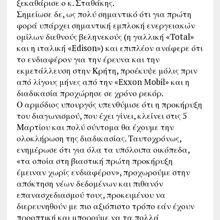
ξεκαθάρισε ο κ. Σταθάκης.
Σημείωσε δε, ως πολύ σημαντικό ότι για πρώτη
φορά υπάρχει σημαντική εμπλοκή ενεργειακών
ομίλων διεθνούς βεληνεκούς (η γαλλική «Total»
και η ιταλική «Edison») και επιπλέον ανάφερε ότι
το ενδιαφέρον για την έρευνα και την
εκμετάλλευση στην Κρήτη, προέκυψε μόλις πριν
από λίγους μήνες από την «Exxon Mobil» και η
διαδικασία προχώρησε σε χρόνο ρεκόρ.
Ο αρμόδιος υπουργός υπενθύμισε ότι η προκήρυξη
του διαγωνισμού, που έχει γίνει, κλείνει στις 5
Μαρτίου και πολύ σύντομα θα έχουμε την
ολοκλήρωση της διαδικασίας. Ταυτοχρόνως,
ενημέρωσε ότι για όλα τα υπόλοιπα οικόπεδα,
«τα οποία στη βιαστική πρώτη προκήρυξη
έμειναν χωρίς ενδιαφέρον», προχωρούμε στην
απόκτηση νέων δεδομένων και πιθανόν
επανασχεδιασμού τους, προκειμένου να
διερευνηθούν με πιο αξιόπιστο τρόπο εάν έχουν
προοπτική και μπορούμε να τα πολλά