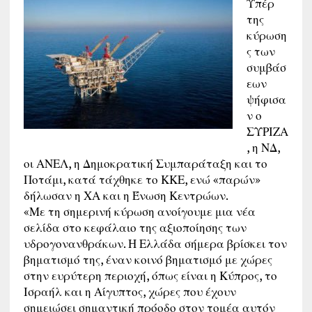
Υπέρ
της
κύρωση
ς των
συμβάσ
εων
ψήφισα
ν ο
ΣΥΡΙΖΑ
, η ΝΔ,
οι ΑΝΕΛ, η Δημοκρατική Συμπαράταξη και το
Ποτάμι, κατά τάχθηκε το ΚΚΕ, ενώ «παρών»
δήλωσαν η ΧΑ και η Ένωση Κεντρώων.
«Με τη σημερινή κύρωση ανοίγουμε μια νέα
σελίδα στο κεφάλαιο της αξιοποίησης των
υδρογονανθράκων. Η Ελλάδα σήμερα βρίσκει τον
βηματισμό της, έναν κοινό βηματισμό με χώρες
στην ευρύτερη περιοχή, όπως είναι η Κύπρος, το
Ισραήλ και η Αίγυπτος, χώρες που έχουν
σημειώσει σημαντική πρόοδο στον τομέα αυτόν