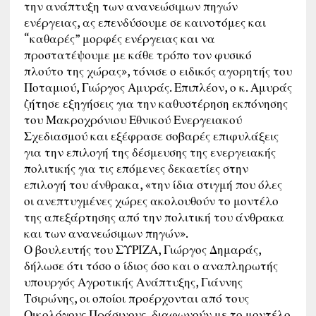
την ανάπτυξη των ανανεώσιμων πηγών
ενέργειας, ας επενδύσουμε σε καινοτόμες και
“καθαρές” μορφές ενέργειας και να
προστατέψουμε με κάθε τρόπο τον φυσικό
πλούτο της χώρας», τόνισε ο ειδικός αγορητής του
Ποταμιού, Γιώργος Αμυράς. Επιπλέον, ο κ. Αμυράς
ζήτησε εξηγήσεις για την καθυστέρηση εκπόνησης
του Μακροχρόνιου Εθνικού Ενεργειακού
Σχεδιασμού και εξέφρασε σοβαρές επιφυλάξεις
για την επιλογή της δέσμευσης της ενεργειακής
πολιτικής για τις επόμενες δεκαετίες στην
επιλογή του άνθρακα, «την ίδια στιγμή που όλες
οι ανεπτυγμένες χώρες ακολουθούν το μοντέλο
της απεξάρτησης από την πολιτική του άνθρακα
και των ανανεώσιμων πηγών».
Ο βουλευτής του ΣΥΡΙΖΑ, Γιώργος Δημαράς,
δήλωσε ότι τόσο ο ίδιος όσο και ο αναπληρωτής
υπουργός Αγροτικής Ανάπτυξης, Γιάννης
Τσιρώνης, οι οποίοι προέρχονται από τους
Οικολόγους Πράσινους, διαφωνούν με το μοντέλο