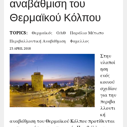
αναβάθμιση του
Θερμαϊκού Κόλπου
TOPICS:
Θερμαϊκός
ΟΛΘ
Παράλιο Μέτωπο
Περιβαλλοντική Αναβάθμιση
Φαμελλος
23 APRIL 2018
Στην
υλοποί
ηση
ενός
κοινού
σχεδίου
για την
περιβα
λλοντι
κή
αναβάθμιση του Θερμαϊκού Κόλπου προτίθενται