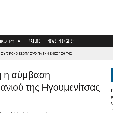
ΙΚΌΤΡΥΠΑ
RATLIFE
NEWS IN ENGLISH
Ε ΣΎΓΧΡΟΝΟ ΕΞΟΠΛΙΣΜΌ ΓΙΑ ΤΗΝ ΕΝΊΣΧΥΣΗ ΤΗΣ
ΕΞΥΠΗΡΈΤΗΣΗΣ
ή η σύμβαση
ΜΕ ΤΗ ΔΙΟΊΚΗΣΗ ΤΗΣ ΟΛΠ Α.Ε.
Σ ΚΑΙ ΑΠΟΦΆΣΕΩΝ-ΚΆΛΕΣΜΑ ΓΙΑ ΜΙΑ ΣΥΛΛΟΓΙΚΉ ΠΡΟΣΠΆΘΕΙΑ ΓΙΑ ΤΗ
ανιού της Ηγουμενίτσας
ΤΑΝΑΣΤΕΥΤΙΚΈΣ ΡΟΈΣ ΣΤΑ ΘΑΛΆΣΣΙΑ ΣΎΝΟΡΑ
ΟΠΛΆΝΑ ΜΠΟΡΕΊ ΝΑ ΕΊΝΑΙ Η ΕΛΛΆΔΑ…
γ