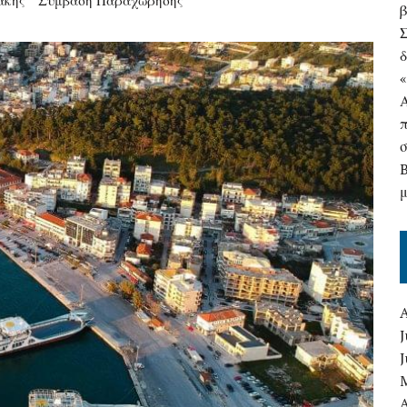
άκης
Σύμβαση Παραχώρησης
δ
J
A