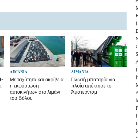
A
J
ΛΙΜΆΝΙΑ
ΛΙΜΆΝΙΑ
Π-
Με ταχύτητα και ακρίβεια
Πλωτή μπαταρία για
α
η εκφόρτωση
πλοία απέκτησε το
αυτοκινήτων στο λιμάνι
Άμστερνταμ
A
του Βόλου