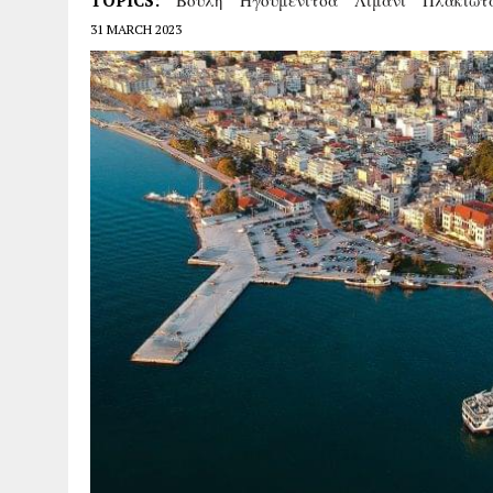
TOPICS:
Βουλή
Ηγουμενίτσα
Λιμάνι
Πλακιωτ
31 MARCH 2023