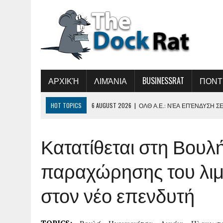
ΑΡΧΙΚΉ
ΛΙΜΆΝΙΑ
BUSINESSRAT
ΠΟΝΤ
HOT TOPICS
6 AUGUST 2026
|
ΟΛΘ Α.Ε.: ΝΈΑ ΕΠΈΝΔΥΣΗ Σ
ΠΑΡΑΓΩΓΙΚΌΤΗΤΑΣ ΚΑΙ ΤΗ ΒΕΛΤΊΩΣΗ ΤΗΣ 
Κατατίθεται στη Βουλ
5 AUGUST 2026
|
ΣΥΝΆΝΤΗΣΗ ΤΟΥ ΔΗΜΉΤΡΗ ΜΑΡΚΌΠΟΥΛΟΥ 
5 AUGUST 2026
|
«ΕΛΛΗΝΙΚΉ ΑΚΤΟΠΛΟΪ́Α 2026-ΏΡΑ ΕΥΘΎΝΗ
παραχώρησης του λιμ
Ν ΑΝΑΝΈΩΣΗ ΤΟΥ ΑΚΤΟΠΛΟΪΚΟΎ ΣΤΌΛΟΥ»
στον νέο επενδυτή
5 AUGUST 2026
|
B.ΚΙΚΊΛΙΑΣ: ΜΕΙΏΘΗΚΑΝ ΚΑΤΆ 34% ΟΙ ΜΕ
7 AUGUST 2026
|
Η ΕΠΌΜΕΝΗ ΠΑΓΚΌΣΜΙΑ ΔΎΝΑΜΗ ΣΤΑ ΥΔΡ