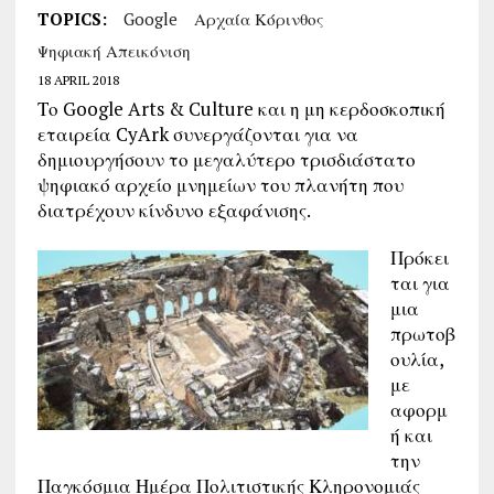
TOPICS:
Google
Αρχαία Κόρινθος
Ψηφιακή Απεικόνιση
18 APRIL 2018
Το Google Arts & Culture και η μη κερδοσκοπική
εταιρεία CyArk συνεργάζονται για να
δημιουργήσουν το μεγαλύτερο τρισδιάστατο
ψηφιακό αρχείο μνημείων του πλανήτη που
διατρέχουν κίνδυνο εξαφάνισης.
Πρόκει
ται για
μια
πρωτοβ
ουλία,
με
αφορμ
ή και
την
Παγκόσμια Ημέρα Πολιτιστικής Κληρονομιάς