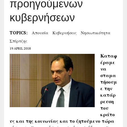
προηγούμενων
κυβερνήσεων
TOPICS:
Απουσία
Κυβερνήσεις
Νησιωτικότητα
Σπίρτζης
19 APRIL 2018
Καταφ
έραμε
να
σταμα
τήσουμ
ε την
κατάρ
ρευση
του
κράτο
υς και της κοινωνίας και το ζητούμενο τώρα