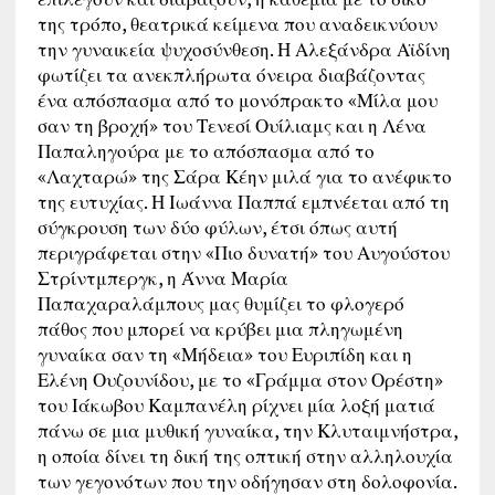
της τρόπο, θεατρικά κείμενα που αναδεικνύουν
την γυναικεία ψυχοσύνθεση. Η Αλεξάνδρα Αϊδίνη
φωτίζει τα ανεκπλήρωτα όνειρα διαβάζοντας
ένα απόσπασμα από το μονόπρακτο «Μίλα μου
σαν τη βροχή» του Τενεσί Ουίλιαμς και η Λένα
Παπαληγούρα με το απόσπασμα από το
«Λαχταρώ» της Σάρα Κέην μιλά για το ανέφικτο
της ευτυχίας. Η Ιωάννα Παππά εμπνέεται από τη
σύγκρουση των δύο φύλων, έτσι όπως αυτή
περιγράφεται στην «Πιο δυνατή» του Αυγούστου
Στρίντμπεργκ, η Άννα Μαρία
Παπαχαραλάμπους μας θυμίζει το φλογερό
πάθος που μπορεί να κρύβει μια πληγωμένη
γυναίκα σαν τη «Μήδεια» του Ευριπίδη και η
Ελένη Ουζουνίδου, με το «Γράμμα στον Ορέστη»
του Ιάκωβου Καμπανέλη ρίχνει μία λοξή ματιά
πάνω σε μια μυθική γυναίκα, την Κλυταιμνήστρα,
η οποία δίνει τη δική της οπτική στην αλληλουχία
των γεγονότων που την οδήγησαν στη δολοφονία.