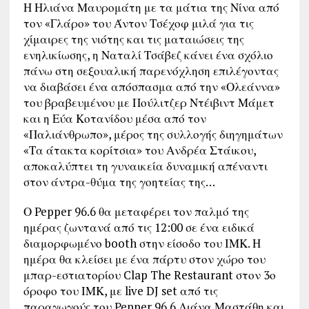
Η Ηλιάνα Μαυρομάτη με τα μάτια της Νίνα από
τον «Γλάρο» του Άντον Τσέχοφ μιλά για τις
χίμαιρες της νιότης και τις ματαιώσεις της
ενηλικίωσης, η Ναταλί Τσάβεζ κάνει ένα σχόλιο
πάνω στη σεξουαλική παρενόχληση επιλέγοντας
να διαβάσει ένα απόσπασμα από την «Ολεάννα»
του βραβευμένου με Πούλιτζερ Ντέιβιντ Μάμετ
και η Εύα Κοτανίδου μέσα από τον
«Παλιάνθρωπο», μέρος της συλλογής διηγημάτων
«Τα άτακτα κορίτσια» του Ανδρέα Στάικου,
αποκαλύπτει τη γυναικεία δυναμική απέναντι
στον άντρα-θύμα της γοητείας της…
Ο Pepper 96.6 θα μεταφέρει τον παλμό της
ημέρας ζωντανά από τις 12:00 σε ένα ειδικά
διαμορφωμένο booth στην είσοδο του ΙΜΚ. Η
ημέρα θα κλείσει με ένα πάρτυ στον χώρο του
μπαρ-εστιατορίου Clap The Restaurant στον 3ο
όροφο του ΙΜΚ, με live DJ set από τις
παραγωγούς του Pepper 96.6 Λιάνα Μαστάθη και