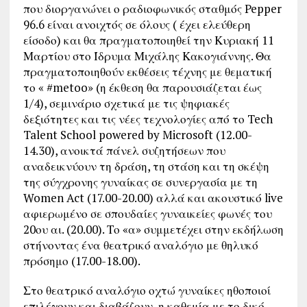
που διοργανώνει ο ραδιοφωνικός σταθμός Pepper
96.6 είναι ανοιχτός σε όλους ( έχει ελεύθερη
είσοδο) και θα πραγματοποιηθεί την Κυριακή 11
Μαρτίου στο Ίδρυμα Μιχάλης Κακογιάννης. Θα
πραγματοποιηθούν εκθέσεις τέχνης με θεματική
το « #metoo» (η έκθεση θα παρουσιάζεται έως
1/4), σεμινάριο σχετικά με τις ψηφιακές
δεξιότητες και τις νέες τεχνολογίες από το Tech
Talent School powered by Microsoft (12.00-
14.30), ανοικτά πάνελ συζητήσεων που
αναδεικνύουν τη δράση, τη στάση και τη σκέψη
της σύγχρονης γυναίκας σε συνεργασία με τη
Women Act (17.00-20.00) αλλά και ακουστικό live
αφιερωμένο σε σπουδαίες γυναικείες φωνές του
20ου αι. (20.00). Το «α» συμμετέχει στην εκδήλωση
στήνοντας ένα θεατρικό αναλόγιο με θηλυκό
πρόσημο (17.00-18.00).
Στο θεατρικό αναλόγιο οχτώ γυναίκες ηθοποιοί
επιλέγουν και διαβάζουν, η καθεμία με το δικό