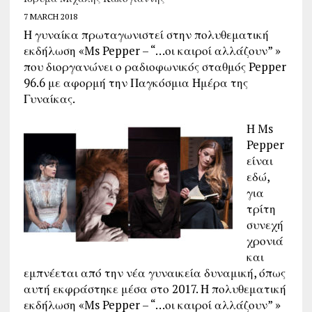
7 MARCH 2018
Η γυναίκα πρωταγωνιστεί στην πολυθεματική
εκδήλωση «Ms Pepper – “…οι καιροί αλλάζουν” »
που διοργανώνει ο ραδιοφωνικός σταθμός Pepper
96.6 με αφορμή την Παγκόσμια Ημέρα της
Γυναίκας.
Η Ms
Pepper
είναι
εδώ,
για
τρίτη
συνεχή
χρονιά
και
εμπνέεται από την νέα γυναικεία δυναμική, όπως
αυτή εκφράστηκε μέσα στο 2017. Η πολυθεματική
εκδήλωση «Ms Pepper – “…οι καιροί αλλάζουν” »