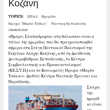
Κοζάνη
TOPICS:
ΕΠΑΛ
Ημερίδα
Ίδρυμα "Μαρία Τσάκος"
Ναυτικη Εκπαιδευση
2 MARCH 2018
«Ημέρες Σταδιοδρομίας στη θάλασσα» είναι ο
τίτλος της ημερίδας που θα πραγματοποιηθεί
σήμερα στη Στέγη Ποντιακού Πολιτισμού της
Ευξείνου Λέσχης Κοζάνης, από τη Διεύθυνση
Δευτεροβάθμιας Εκπαίδευσης, το Κέντρο
Συμβουλευτικής και Προσανατολισμού
(ΚΕ.ΣΥ.Π.) και το Κοινωφελές Ίδρυμα «Μαρία
Τσάκος»- Διεθνές Κέντρο Ναυτικής Έρευνας και
Παράδοσης.
Στόχος
της
ημερίδ
ας είναι
να