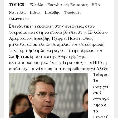
TOPICS:
Ελλάδα
Επενδυτικές Ευκαιρίες
ΗΠΑ
Ναυτιλία
Πάϊατ
Πρέσβης
Υποδομές
2 MARCH 2018
Eπενδυτικές ευκαιρίες στην ενέργεια, στον
τουρισμό και στη ναυτιλία βλέπει στην Ελλάδα ο
Αμερικανός πρέσβης Τζέφρεϊ Πάιατ. Οπως
μάλιστα αποκάλυψε σε ομιλία του σε εκδήλωση
την περασμένη Δευτέρα, κατά τη διάρκεια του
Σαββατοκύριακου στην Αθήνα βρέθηκε
αντιπροσωπεία μελών της Γερουσίας των ΗΠΑ, η
οποία είχε συνάντηση με τον πρωθυπουργό Αλέξη
Τσίπρα.
Τα
ενεργει
ακά
απασχό
λησαν
το
μεγαλύ