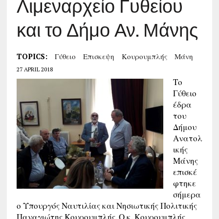
Λιμεναρχείο Γυθείου
και το Δήμο Αν. Μάνης
TOPICS:
Γύθειο
Επισκεψη
Κουρουμπλής
Μάνη
27 APRIL 2018
Το
Γύθειο
έδρα
του
Δήμου
Ανατολ
ικής
Μάνης
επισκέ
φτηκε
σήμερα
ο Υπουργός Ναυτιλίας και Νησιωτικής Πολιτικής
Παναγιώτης Κουρουμπλής. Ο κ. Κουρουμπλής