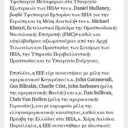
Υφυπουργό Μεταφορών στο Υπουργείο
Εξωτερικών των ΗΠΑ• τον κ. Daniel Mullaney,
βοηθό Υφυπουργό Εμπορίου των ΗΠΑ για την
Ευρώπη και τη Μέση Ανατολή• τον κ. Michael
Khouri, Εκτελεστικό Πρόεδρο της Ομοσπονδιακής
Ναυτιλιακής Επιτροπής (FMC)• καθώς και
υψηλόβαθμους αξιωματούχους από την Αρχή
Τελωνείων και Προστασίας των Συνόρων των
ΗΠΑ, την Υπηρεσία Περιβαλλοντικής
Προστασίας και το Υπουργείο Ενέργειας.
Επιπλέον, η ΕΕΕ είχε συναντήσεις με μέλη του
αμερικανικού Κογκρέσου: κ.κ. John Garamendi,
Gus Bilirakis, Charlie Crist, John Sarbanes (μέλη
της αμερικανικής Βουλής) και κ.κ. Dan Sullivan,
Chris Van Hollen (μέλη της αμερικανικής
Γερουσίας), και με κορυφαία μέλη της
ελληνοαμερικανικής κοινότητας, καθώς και τον
Πρέσβη της Ελλάδας στις ΗΠΑ, κ. Χάρη Λαλάκο.
Παράλληλα, η ΕΕΕ συναντήθηκε με ιδιωτικούς