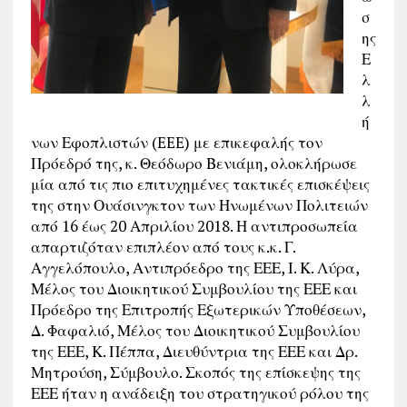
σ
ης
Ε
λ
λ
ή
νων Εφοπλιστών (EEE) με επικεφαλής τον
Πρόεδρό της, κ. Θεόδωρο Βενιάμη, ολοκλήρωσε
μία από τις πιο επιτυχημένες τακτικές επισκέψεις
της στην Ουάσινγκτον των Ηνωμένων Πολιτειών
από 16 έως 20 Απριλίου 2018. Η αντιπροσωπεία
απαρτιζόταν επιπλέον από τους κ.κ. Γ.
Αγγελόπουλο, Αντιπρόεδρο της ΕΕΕ, Ι. Κ. Λύρα,
Μέλος του Διοικητικού Συμβουλίου της ΕΕΕ και
Πρόεδρο της Επιτροπής Εξωτερικών Υποθέσεων,
Δ. Φαφαλιό, Μέλος του Διοικητικού Συμβουλίου
της ΕΕΕ, Κ. Πέππα, Διευθύντρια της ΕΕΕ και Δρ.
Μητρούση, Σύμβουλο. Σκοπός της επίσκεψης της
ΕΕΕ ήταν η ανάδειξη του στρατηγικού ρόλου της