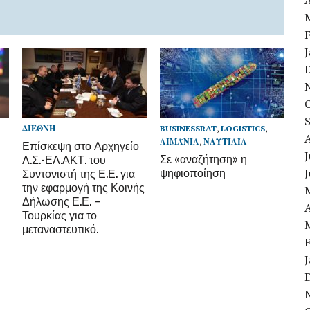
A
ΔΙΕΘΝΉ
BUSINESSRAT
,
LOGISTICS
,
ΛΙΜΆΝΙΑ
,
ΝΑΥΤΙΛΊΑ
Επίσκεψη στο Αρχηγείο
J
Σε «αναζήτηση» η
Λ.Σ.-ΕΛ.ΑΚΤ. του
ψηφιοποίηση
Συντονιστή της Ε.Ε. για
την εφαρμογή της Κοινής
Δήλωσης Ε.Ε. –
A
Τουρκίας για το
μεταναστευτικό.