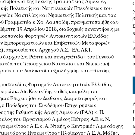
ωτοβουλία της Γενικής Γραμματείας Λιμένων,
ικής Πολιτικής και Ναυτιλιακών Επενδύσεων του
γ
γείου Ναυτιλίας και Νησιωτικής Πολιτικής και του
ού Γραμματέα κ Χρ. Λαμπρίδη, πραγματοποιήθηκαν
 Πέμπτη 19 Απριλίου 2018, διαδοχικές συναντήσεις με
δ
μοσπονδία Φορτηγών Αυτοκινητιστών Ελλάδας
ν Εμπορευματικών και Επιβατικών Μεταφορών
), παρουσία του Αρχηγού Λ.Σ.- ΕΛ. ΑΚΤ.
αύαρχου Στ. Ράπτη και συνεργάτιδας του Γενικού
ατέα του Υπουργείου Ναυτιλίας και Νησιωτικής
ριστεί μια διαδικασία αξιολόγησης και επίλυσης
 Ομοσπονδίας Φορτηγών Αυτοκινητιστών Ελλάδας
ρών κ. Απ. Κενανίδης καθώς και μέλη του
σμου Επιχειρήσεων Διεθνούς Διαμεταφοράς και
ς, ο Πρόεδρος του Συνδέσμου Επιχειρήσεων
J
ος της Ρυθμιστικής Αρχής Λιμένων (ΡΑΛ) κ. Π.
υλος του Οργανισμού Λιμένος Πάτρας Α.Ε. κ. Ν.
ουμενίτσας Α.Ε. κ. Α. Νταής, ο Κεντρικός Λιμενάρχης
ς Λιμενάρχης Ηγουμενίτσας Πλοίαρχος Λ.Σ. Α. Μάζης,
A