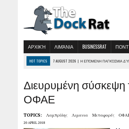
ΑΡΧΙΚΉ
ΛΙΜΆΝΙΑ
BUSINESSRAT
ΠΟΝΤ
HOT TOPICS
7 AUGUST 2026
|
Η ΕΠΌΜΕΝΗ ΠΑΓΚΌΣΜΙΑ ΔΎΝ
6 AUGUST 2026
|
ΟΛΘ Α.Ε.: ΝΈΑ ΕΠΈΝΔΥΣΗ ΣΕ ΣΎΓΧΡΟΝΟ Ε
Διευρυμένη σύσκεψη τ
ΒΕΛΤΊΩΣΗ ΤΗΣ ΕΞΥΠΗΡΈΤΗΣΗΣ
5 AUGUST 2026
|
ΣΥΝΆΝΤΗΣΗ ΤΟΥ ΔΗΜΉΤΡΗ ΜΑΡΚΌΠΟΥΛΟΥ 
ΟΦΑΕ
5 AUGUST 2026
|
«ΕΛΛΗΝΙΚΉ ΑΚΤΟΠΛΟΪ́Α 2026-ΏΡΑ ΕΥΘΎΝΗ
Ν ΑΝΑΝΈΩΣΗ ΤΟΥ ΑΚΤΟΠΛΟΪΚΟΎ ΣΤΌΛΟΥ»
TOPICS:
Λαμπρίδης
Λιμανια
Μεταφορές
ΟΦΑ
8 AUGUST 2026
|
ΜΑΎΡΗ ΘΆΛΑΣΣΑ: Η ΕΜΠΟΡΙΚΉ ΝΑΥΤΙΛΊ
20 APRIL 2018