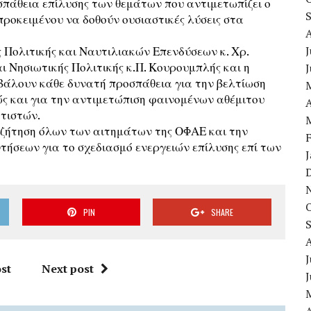
πάθεια επίλυσης των θεμάτων που αντιμετωπίζει ο
 προκειμένου να δοθούν ουσιαστικές λύσεις στα
ς Πολιτικής και Ναυτιλιακών Επενδύσεων κ. Χρ.
J
ι Νησιωτικής Πολιτικής κ.Π. Κουρουμπλής και η
βάλουν κάθε δυνατή προσπάθεια για την βελτίωση
ς και για την αντιμετώπιση φαινομένων αθέμιτου
A
τιστών.
υζήτηση όλων των αιτημάτων της ΟΦΑΕ και την
ήσεων για το σχεδιασμό ενεργειών επίλυσης επί των
PIN
SHARE
J
st
Next post