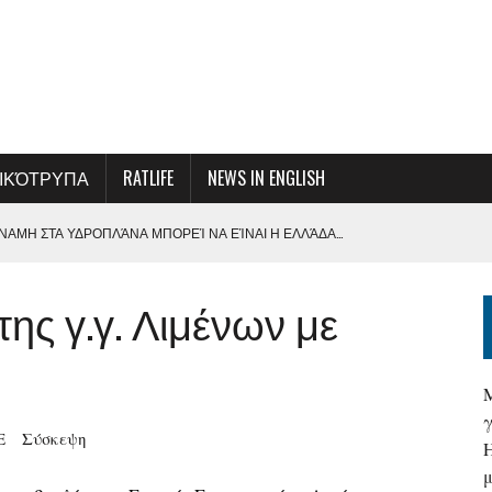
ΙΚΌΤΡΥΠΑ
RATLIFE
NEWS IN ENGLISH
ΑΜΗ ΣΤΑ ΥΔΡΟΠΛΆΝΑ ΜΠΟΡΕΊ ΝΑ ΕΊΝΑΙ Η ΕΛΛΆΔΑ…
ΞΟΠΛΙΣΜΌ ΓΙΑ ΤΗΝ ΕΝΊΣΧΥΣΗ ΤΗΣ ΠΑΡΑΓΩΓΙΚΌΤΗΤΑΣ ΚΑΙ ΤΗ
ης γ.γ. Λιμένων με
ΜΕ ΤΗ ΔΙΟΊΚΗΣΗ ΤΗΣ ΟΛΠ Α.Ε.
Σ ΚΑΙ ΑΠΟΦΆΣΕΩΝ-ΚΆΛΕΣΜΑ ΓΙΑ ΜΙΑ ΣΥΛΛΟΓΙΚΉ ΠΡΟΣΠΆΘΕΙΑ ΓΙΑ ΤΗ
Ε
Σύσκεψη
Α ΣΤΗΝ ΠΡΏΤΗ ΓΡΑΜΜΉ ΕΝΌΣ ΑΚΉΡΥΧΤΟΥ ΠΟΛΈΜΟΥ