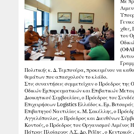
Με πρ
Λιμεν
Υπουρ
Γενικ
χθες,
τον Ο
Οδικώ
(ΟΦΑΕ
Αντιν
Γραμμ
Πολιτικής κ. Δ. Τεμπονέρα, προκειμένου να καθο
θεμάτων που απασχολούν το κλάδο.
Στις συναντήσεις συμμετείχαν ο Πρόεδρος της
Οδικών Εμπορευματικών και Επιβατικών Μεταφο
Διοικητικού Συμβουλίου, ο Πρόεδρος του Συνδέ
Επιχειρήσεων Logistics Ελλάδος κ. Εμ. Βιτσαρά
Επιβατηγού Ναυτιλίας κ. Μ. Σακέλλης, ο Πρόεδρ
Αγγελόπουλος, ο Πρόεδρος και Διευθύνων Σύμβο
Κοντοές, ο Πρόεδρος του Οργανισμού Λιμένος Ηγ
Πάτρας Πλοίαρχος Λ.Σ. Δρ. Ρεΐζης , ο Κεντρικό