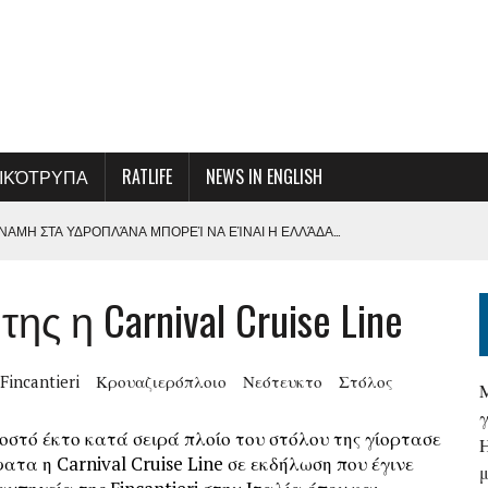
ΙΚΌΤΡΥΠΑ
RATLIFE
NEWS IN ENGLISH
ΑΜΗ ΣΤΑ ΥΔΡΟΠΛΆΝΑ ΜΠΟΡΕΊ ΝΑ ΕΊΝΑΙ Η ΕΛΛΆΔΑ…
ΞΟΠΛΙΣΜΌ ΓΙΑ ΤΗΝ ΕΝΊΣΧΥΣΗ ΤΗΣ ΠΑΡΑΓΩΓΙΚΌΤΗΤΑΣ ΚΑΙ ΤΗ
ης η Carnival Cruise Line
ΜΕ ΤΗ ΔΙΟΊΚΗΣΗ ΤΗΣ ΟΛΠ Α.Ε.
Σ ΚΑΙ ΑΠΟΦΆΣΕΩΝ-ΚΆΛΕΣΜΑ ΓΙΑ ΜΙΑ ΣΥΛΛΟΓΙΚΉ ΠΡΟΣΠΆΘΕΙΑ ΓΙΑ ΤΗ
Fincantieri
Κρουαζιερόπλοιο
Νεότευκτο
Στόλος
κοστό έκτο κατά σειρά πλοίο του στόλου της γίορτασε
Α ΣΤΗΝ ΠΡΏΤΗ ΓΡΑΜΜΉ ΕΝΌΣ ΑΚΉΡΥΧΤΟΥ ΠΟΛΈΜΟΥ
ατα η Carnival Cruise Line σε εκδήλωση που έγινε