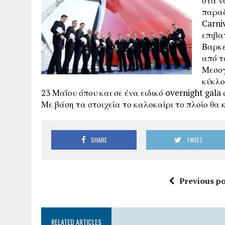
στα ν
παραδ
Carni
επιβα
Βαρκε
από τ
Μεσογ
κύκλο
23 Μαΐου όπου και σε ένα ειδικό overnight gala 
Με βάση τα στοιχεία το καλοκαίρι το πλοίο θα
SHARE
TWEET
Previous po
RELATED ARTICLES