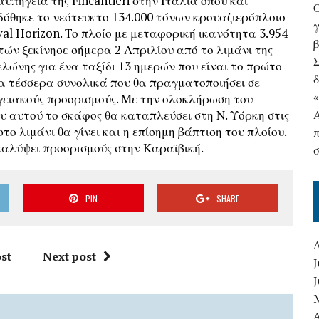
αυπηγεία της Fincantieri στην Ιταλία όπου και
όθηκε το νεότευκτο 134.000 τόνων κρουαζιερόπλοιο
γ
val Horizon. Το πλοίο με μεταφορική ικανότητα 3.954
τών ξεκίνησε σήμερα 2 Απριλίου από το λιμάνι της
λώνης για ένα ταξίδι 13 ημερών που είναι το πρώτο
δ
α τέσσερα συνολικά που θα πραγματοποιήσει σε
ειακούς προορισμούς. Με την ολοκλήρωση του
υ αυτού το σκάφος θα καταπλεύσει στη Ν. Υόρκη στις
στο λιμάνι θα γίνει και η επίσημη βάπτιση του πλοίου.
 καλύψει προορισμούς στην Καραϊβική.
PIN
SHARE
st
Next post
J
A