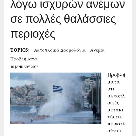
λόγω ισχυρών ανέμων
σε πολλές θαλάσσιες
περιοχές
TOPICS:
Ακτοπλοϊκά Δρομολόγια
Άνεμοι
Προβλήματα
10 JANUARY 2026
Προβλή
ματα
στις
ακτοπλ
οϊκές
μετακι
νήσεις
προκαλ
ούν οι