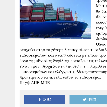
τροπο
Με τι
θα δι
όλων 
έκδοσ
εγκρί
εμπορ
διαδικ
Όπως 
στοχεύει στην ταχύτερη διεκπεραίωση των διαδ
εμπορευμάτων και αναπτύσσεται με επίκεντρο τ
έργο της «Ενιαίας Θυρίδας» εστιάζει στις τελω
είναι η μόνη Αρχή που εκ της θέσης της λαμβάνε
εμπορευμάτων και ελέγχει τις άδειες/πιστοποιη
προκειμένου να εκτελωνιστεί το εμπόρευμα.
Πηγή: ΑΠΕ-ΜΠΕ
SHARE
TWEET