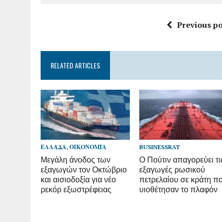
Previous po
RELATED ARTICLES
ΕΛΛΆΔΑ
,
ΟΙΚΟΝΟΜΊΑ
BUSINESSRAT
Μεγάλη άνοδος των
Ο Πούτιν απαγορεύει τι
εξαγωγών τον Οκτώβριο
εξαγωγές ρωσικού
και αισιοδοξία για νέο
πετρελαίου σε κράτη π
ρεκόρ εξωστρέφειας
υιοθέτησαν το πλαφόν