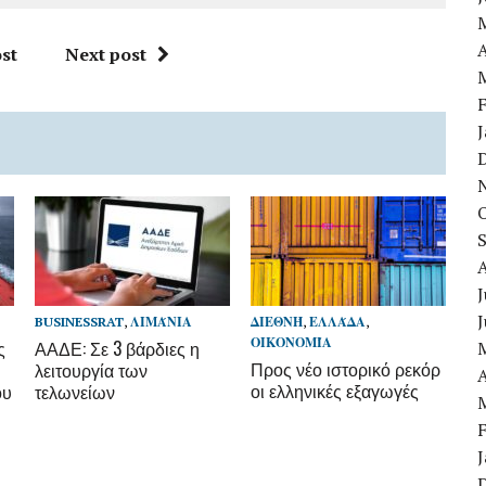
A
st
Next post
J
BUSINESSRAT
,
ΛΙΜΆΝΙΑ
ΔΙΕΘΝΉ
,
ΕΛΛΆΔΑ
,
ΟΙΚΟΝΟΜΊΑ
ς
ΑΑΔΕ: Σε 3 βάρδιες η
Προς νέο ιστορικό ρεκόρ
λειτουργία των
A
οι ελληνικές εξαγωγές
ου
τελωνείων