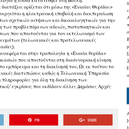
λογία η οποία κατατέθηκε στη Βουλή.
δ
ς διατάξεις ορίζεται ότι μέσω της «Ενιαίας Θυρίδας»
ενεργείται η ηλεκτρονική υποβολή και διεκπεραίωση
των σχετικών αιτήσεων και δικαιολογητικών για την
η των προβλεπόμενων αδειών, πιστοποιητικών και
σεων που απαιτούνται για τον εκτελωνισμό των
ευμάτων (τελωνειακές και προτελωνειακές
ασίες).
αναφέρεται στην τροπολογία η «Ενιαία θυρίδα»
Σ
ικασιών που απαιτούνται στη διασυνοριακή κίνηση
ο εμπόρευμα και τη διακίνησή του. Ως εκ τούτου το
νειακές διατυπώσεις καθώς η Τελωνειακή Υπηρεσία
ι πληροφορίες για όλη τη διακίνηση των
τικά/ εγκρίσεις που εκδίδουν άλλες Δημόσιες Αρχές
PIN
SHARE
J