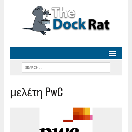
μελέτη PwC