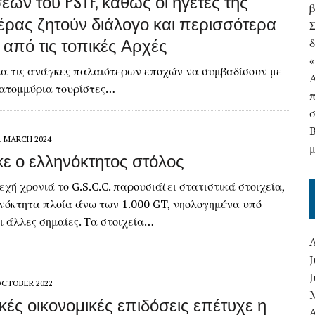
εων του PSTF, καθώς οι ηγέτες της
έρας ζητούν διάλογο και περισσότερα
α από τις τοπικές Αρχές
δ
ια τις ανάγκες παλαιότερων εποχών να συμβαδίσουν με
εκατομμύρια τουρίστες…
1 MARCH 2024
ε ο ελληνόκτητος στόλος
εχή χρονιά το G.S.C.C. παρουσιάζει στατιστικά στοιχεία,
ηνόκτητα πλοία άνω των 1.000 GT, νηολογημένα υπό
ι άλλες σημαίες. Τα στοιχεία…
J
OCTOBER 2022
ικές οικονομικές επιδόσεις επέτυχε η
A