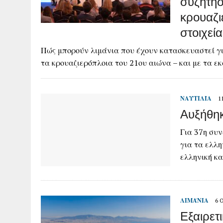
συζητήσ
κρουαζι
στοιχεί
Πώς μπορούν λιμάνια που έχουν κατασκευαστεί γ
τα κρουαζιερόπλοια του 21ου αιώνα – και με τα 
ΝΑΥΤΙΛΊΑ
1
Αυξήθηκ
Για 37η συν
για τα ελλ
ελληνική κα
ΛΙΜΆΝΙΑ
6 
Εξαιρετ