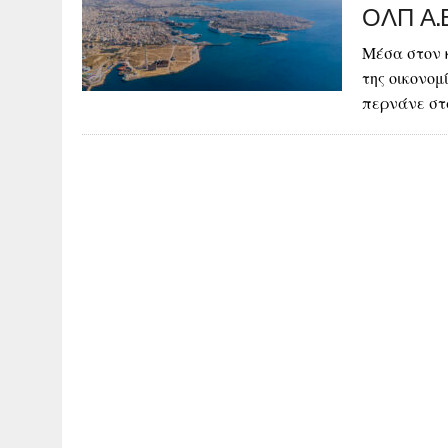
ΟΛΠ Α.Ε
Μέσα στον 
της οικονομ
περνάνε στ