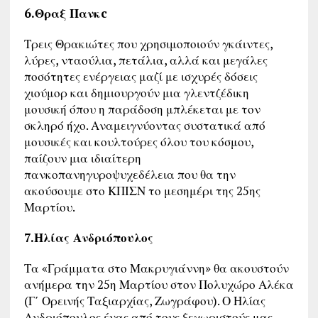
6.Θραξ Πανκc
Τρεις Θρακιώτες που χρησιμοποιούν γκάιντες,
λύρες, νταούλια, πετάλια, αλλά και μεγάλες
ποσότητες ενέργειας μαζί με ισχυρές δόσεις
χιούμορ και δημιουργούν μια γλεντζέδικη
μουσική όπου η παράδοση μπλέκεται με τον
σκληρό ήχο. Αναμειγνύοντας συστατικά από
μουσικές και κουλτούρες όλου του κόσμου,
παίζουν μια ιδιαίτερη
πανκοπανηγυροψυχεδέλεια που θα την
ακούσουμε στο ΚΠΙΣΝ το μεσημέρι της 25ης
Μαρτίου.
7.Ηλίας Ανδριόπουλος
Τα «Γράμματα στο Μακρυγιάννη» θα ακουστούν
ανήμερα την 25η Μαρτίου στον Πολυχώρο Αλέκα
(Γ΄ Ορεινής Ταξιαρχίας, Ζωγράφου). Ο Ηλίας
Ανδριόπουλος ένας από τους ξεχωριστούς μας