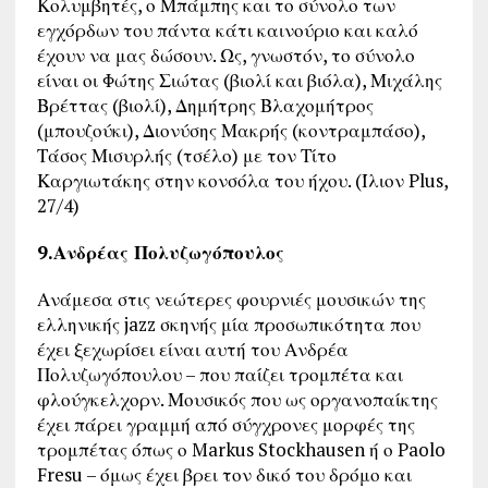
Κολυμβητές, ο Μπάμπης και το σύνολο των
εγχόρδων του πάντα κάτι καινούριο και καλό
έχουν να μας δώσουν. Ως, γνωστόν, το σύνολο
είναι οι Φώτης Σιώτας (βιολί και βιόλα), Μιχάλης
Βρέττας (βιολί), Δημήτρης Βλαχομήτρος
(μπουζούκι), Διονύσης Μακρής (κοντραμπάσο),
Τάσος Μισυρλής (τσέλο) με τον Τίτο
Καργιωτάκης στην κονσόλα του ήχου. (Ίλιον Plus,
27/4)
9.Ανδρέας Πολυζωγόπουλος
Ανάμεσα στις νεώτερες φουρνιές μουσικών της
ελληνικής jazz σκηνής μία προσωπικότητα που
έχει ξεχωρίσει είναι αυτή του Ανδρέα
Πολυζωγόπουλου – που παίζει τρομπέτα και
φλούγκελχορν. Μουσικός που ως οργανοπαίκτης
έχει πάρει γραμμή από σύγχρονες μορφές της
τρομπέτας όπως ο Markus Stockhausen ή ο Paolo
Fresu – όμως έχει βρει τον δικό του δρόμο και