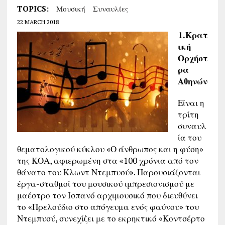
TOPICS:
Μουσική
Συναυλίες
22 MARCH 2018
1.Κρατ
ική
Ορχήστ
ρα
Αθηνών
Είναι η
τρίτη
συναυλ
ία του
θεματολογικού κύκλου «Ο άνθρωπος και η φύση»
της ΚΟΑ, αφιερωμένη στα «100 χρόνια από τον
θάνατο του Κλωντ Ντεμπυσύ». Παρουσιάζονται
έργα-σταθμοί του μουσικού ιμπρεσιονισμού με
μαέστρο τον Ισπανό αρχιμουσικό που διευθύνει
το «Πρελούδιο στο απόγευμα ενός φαύνου» του
Ντεμπυσύ, συνεχίζει με το εκρηκτικό «Κοντσέρτο