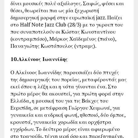
δίνει μουσικές πολύ αξιόλογες. Σαφώς, φύσει και
θέσει, θεωρείται πια ως μία ξεχωριστή
δημιουργική μορφή στην ευρωπαϊκή jazz. Παίζει
στο Half Note Jazz Club (28/3) με το γκρουπ του
που συναποτελούν οι Κώστας Κωνσταντίνου
(κοντραμπάσο), Μάρκος Χαϊδεμένος (πιάνο),
Παναγιώτης Κωστόπουλος (ντραμς).
10.Αλκίνοος Ιωαννίδης
Ο Αλκίνοος Ιωαννίδης παρουσιάζει δύο πτυχές
της δημιουργικής του πορείας, μεταφέροντάς μας
εκεί όπου η λέξη και η νότα γίνονται ένα. Στο
πρώτο μέρος θα ακουστεί, για πρώτη φορά στην
Ελλάδα, η μουσική του για τις Βάκχες του
Ευριπίδη, σε μετάφραση Γιώργου Χειμωνά, για
γυναικεία και ανδρική φωνή, ηθοποιό, δύο όμποε,
κρουστά, γυναικεία χορωδία και ορχήστρα
εγχόρδων. Το δεύτερο μέρος είναι αφιερωμένο
στο τραγούδι, τέχνη ιερή όσο και παρεξηγημένη.