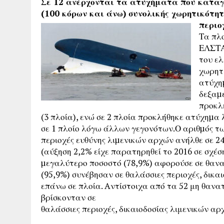
Σε 12 ανέρχονται τα ατυχήματα που καταγ
(100 κόρων και άνω) συνολικής χωρητικότητ
περιο
Τα πλο
ΕΛΣΤΑ
του ελ
χωρητι
ατύχη
δεξαµ
προκλή
(3 πλοία), ενώ σε 2 πλοία προκλήθηκε ατύχηµα
σε 1 πλοίο λόγω άλλων γεγονότων.Ο αριθµός τ
περιοχές ευθύνης λιµενικών αρχών ανήλθε σε 24
(αύξηση 2,2% είχε παρατηρηθεί το 2016 σε σχέσ
µεγαλύτερο ποσοστό (78,9%) αφορούσε σε θα
(95,9%) συνέβησαν σε θαλάσσιες περιοχές, δικα
επάνω σε πλοία. Aντίστοιχα από τα 52 μη θαν
βρίσκονταν σε
θαλάσσιες περιοχές, δικαιοδοσίας λιμενικών αρ