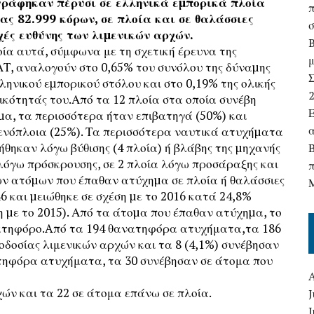
ράφηκαν πέρυσι σε ελληνικά εµπορικά πλοία
ας 82.999 κόρων, σε πλοία και σε θαλάσσιες
χές ευθύνης των λιµενικών αρχών.
ία αυτά, σύμφωνα με τη σχετική έρευνα της
Τ, αναλογούν στο 0,65% του συνόλου της δύναµης
Σ
ληνικού εµπορικού στόλου και στο 0,19% της ολικής
κότητάς του.Από τα 12 πλοία στα οποία συνέβη
µα, τα περισσότερα ήταν επιβατηγά (50%) και
ενόπλοια (25%). Τα περισσότερα ναυτικά ατυχήµατα
θηκαν λόγω βύθισης (4 πλοία) ή βλάβης της µηχανής
Β
 λόγω πρόσκρουσης, σε 2 πλοία λόγω προσάραξης και
ων ατόµων που έπαθαν ατύχηµα σε πλοία ή θαλάσσιες
6 και µειώθηκε σε σχέση µε το 2016 κατά 24,8%
η µε το 2015). Από τα άτοµα που έπαθαν ατύχηµα, το
νατηφόρο.Aπό τα 194 θανατηφόρα ατυχήματα,τα 186
ιοδοσίας λιμενικών αρχών και τα 8 (4,1%) συνέβησαν
ατηφόρα ατυχήματα, τα 30 συνέβησαν σε άτομα που
χών και τα 22 σε άτομα επάνω σε πλοία.
J