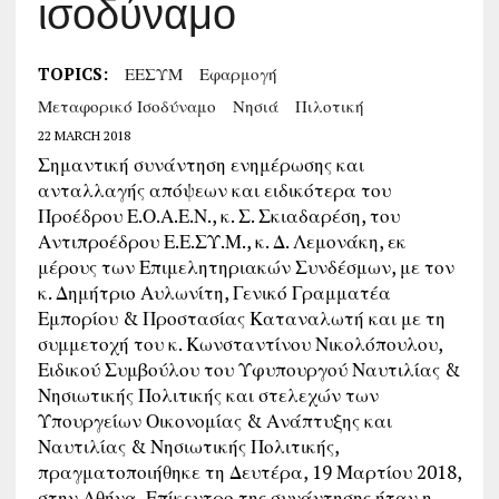
ισοδύναμο
TOPICS:
ΕΕΣΥΜ
Εφαρμογή
Μεταφορικό Ισοδύναμο
Νησιά
Πιλοτική
22 MARCH 2018
Σημαντική συνάντηση ενημέρωσης και
ανταλλαγής απόψεων και ειδικότερα του
Προέδρου Ε.Ο.Α.Ε.Ν., κ. Σ. Σκιαδαρέση, του
Αντιπροέδρου Ε.Ε.ΣΥ.Μ., κ. Δ. Λεμονάκη, εκ
μέρους των Επιμελητηριακών Συνδέσμων, με τον
κ. Δημήτριο Αυλωνίτη, Γενικό Γραμματέα
Εμπορίου & Προστασίας Καταναλωτή και με τη
συμμετοχή του κ. Κωνσταντίνου Νικολόπουλου,
Ειδικού Συμβούλου του Υφυπουργού Ναυτιλίας &
Νησιωτικής Πολιτικής και στελεχών των
Υπουργείων Οικονομίας & Ανάπτυξης και
Ναυτιλίας & Νησιωτικής Πολιτικής,
πραγματοποιήθηκε τη Δευτέρα, 19 Μαρτίου 2018,
στην Αθήνα.
Επίκεντρο της συνάντησης ήταν η