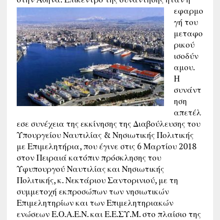
εφαρμο
γή του
μεταφο
ρικού
ισοδύν
αμου.
Η
συνάντ
ηση
απετέλ
εσε συνέχεια της εκκίνησης της Διαβούλευσης του
Υπουργείου Ναυτιλίας & Νησιωτικής Πολιτικής
με Επιμελητήρια, που έγινε στις 6 Μαρτίου 2018
στον Πειραιά κατόπιν πρόσκλησης του
Υφυπουργού Ναυτιλίας και Νησιωτικής
Πολιτικής, κ. Νεκτάριου Σαντορινιού, με τη
συμμετοχή εκπροσώπων των νησιωτικών
Επιμελητηρίων και των Επιμελητηριακών
ενώσεων Ε.Ο.Α.Ε.Ν. και Ε.Ε.ΣΥ.Μ. στο πλαίσιο της