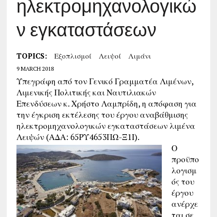
ηλεκτρομηχανολογικώ
ν εγκαταστάσεων
TOPICS:
Εξοπλισμοί
Λειψοί
Λιμάνι
9 MARCH 2018
Υπεγράφη από τον Γενικό Γραμματέα Λιμένων,
Λιμενικής Πολιτικής και Ναυτιλιακών
Επενδύσεων κ. Χρήστο Λαμπρίδη, η απόφαση για
την έγκριση εκτέλεσης του έργου αναβάθμισης
ηλεκτρομηχανολογικών εγκαταστάσεων λιμένα
Λειψών (ΑΔΑ: 65ΡΥ4653ΠΩ-Ξ1Ι).
Ο
προϋπο
λογισμ
ός του
έργου
ανέρχε
ται σε