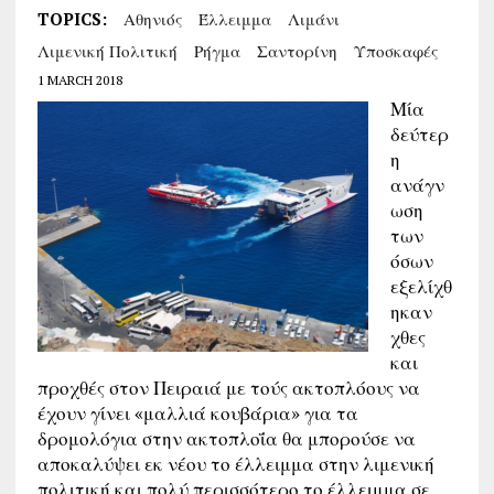
TOPICS:
Αθηνιός
Έλλειμμα
Λιμάνι
Λιμενική Πολιτική
Ρήγμα
Σαντορίνη
Υποσκαφές
1 MARCH 2018
Μία
δεύτερ
η
ανάγν
ωση
των
όσων
εξελίχθ
ηκαν
χθες
και
προχθές στον Πειραιά με τούς ακτοπλόους να
έχουν γίνει «μαλλιά κουβάρια» για τα
δρομολόγια στην ακτοπλοΐα θα μπορούσε να
αποκαλύψει εκ νέου το έλλειμμα στην λιμενική
πολιτική και πολύ περισσότερο το έλλειμμα σε