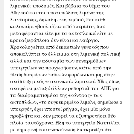
λιμενικές υποδομές.
Και βέβαια το θέμα του
Αθηνιού και του υποτυπώδους λιμένα της
Σαντορίνης, δηλαδή ενός νησιού, που κάθε
καλοκαίρι «βουλιάζει» από τουρίστες που
μεταφέρονται είτε με τα ακτοπλοϊκά είτε με
κρουαζιερόπλοια δεν είναι καινούργιο.
Χρονολογείται από δεκαετιών γεγονός που
αποκαλύπτει το έλλειμμα στη λιμενική πολιτική
αλλά και την αδυναμία των συναρμόδιων
υπουργείων να προχωρήσουν, κάτω από την
πίεση διαφόρων τοπικών φορέων και μη, στην
ανάπτυξη ενός «κανονικού» λιμανιού. Χθες όπως
αναφέρει μεταξύ άλλων ρεπορτάζ του ΑΠΕ για
τα διαδραματισμένα της «κόντρας» των
ακτοπλόων, «το συγκεκριμένο λιμάνι, σημείωσε ο
υπουργός, έχει υποστεί ρήγμα, έχει μία μόνο
προβλήτα και δεν μπορεί να εξυπηρετήσει δύο
πλοία ταυτόχρονα. Ήδη το υπουργείο Ναυτιλίας
με σημερινή του ανακοίνωση διευκρινίζει ότι